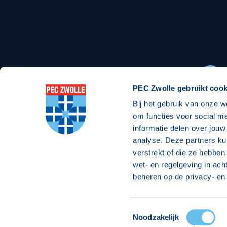
Stadionexposure
Skyb
Wedstrijdsponsorschappen
Busin
Wedstrijdarrangementen
PEC Zwolle gebruikt cook
Bij het gebruik van onze w
Regio Zwolle United
Maatschappelijk
om functies voor social m
informatie delen over jouw
Over Regio Zwolle United
Over maatschapp
analyse. Deze partners ku
verstrekt of die ze hebben
Nieuws MVO & Regio
Projecten maats
wet- en regelgeving in ach
ANBI-stichting
Goede Doelen
beheren op de privacy- en 
Jaarprogramma
Toestemmingsselectie
© 2026 PEC
Noodzakelijk