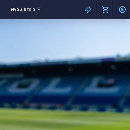
MVO & REGIO
MAC³PARK stadion
MAC³PARK stadion
Lumen Hotel & Events