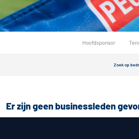
Tickets
Hoofdsponsor
Ten
Kaartverkoopinformatie
Koop tickets
Ticket Resale
Groepsactie
Groundhoppers
PEC Zwolle Vrouwen
Er zijn geen businessleden gev
Algemeen
Route 