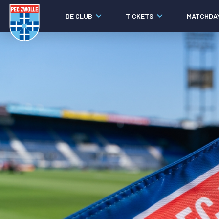
DE CLUB
TICKETS
MATCHDA
Nieuws
Social media
Agenda
Laatste nieuws
Video's
Fotoverslagen