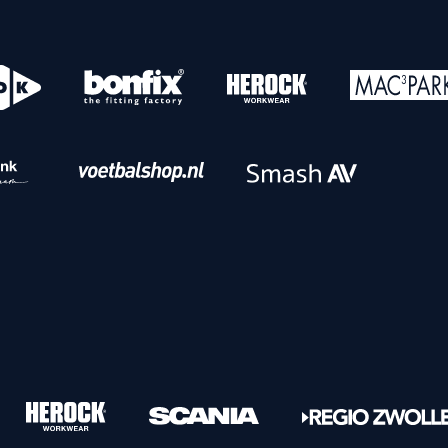
o
Download iOS
s
Download Android
nbaar vervoer
Veelgestelde vrage
Vrouwen
PEC Zwolle Vrouwen