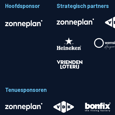
Hoofdsponsor
Strategisch partners
Stadionplattegrond
Aut
Veelgestelde vragen
Fiet
Fanshop
Ope
Heren
Spelers en staf
Programma
Uitslagen
Tenuesponsoren
Stand
Trainingsschema