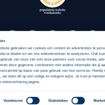
oxen
Strategisch partners
essclub
Businesspartners
Businessleden
Partners PEC Zwolle Vrouw
ies
ebsite gebruiken we cookies om content en advertenties te pers
Economie
Vitalit
edia te bieden en om ons websiteverkeer te analyseren. Ook ku
Download onze App
 gebruik van onze site met onze partners voor social media, adv
elijk
Over economie
Pro
nnen deze gegevens combineren met andere informatie die jij aa
 verzameld op basis van jouw gebruik van hun services. Hierbij
chappelijk
Projecten economie
Over
t, we doen dit op een veilige en integere wijze. Je kunt je toest
cookieverklaring pagina.
 Zwolle
Concept, Ontwerp en Technische Realisatie:
Int
Voorkeuren
Statistieken
Market