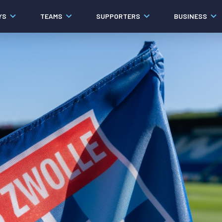
YS
TEAMS
SUPPORTERS
BUSINESS
Algemeen
Historie
Ons verhaal
Contact
Werken bij PEC Zwolle
Governance
Pers
Organisatie
Samenwerkingen
Documenten