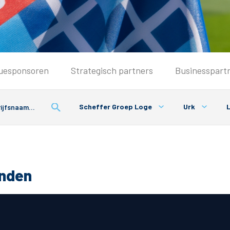
Seizoenkaart & Clubcard
uesponsoren
Strategisch partners
Businesspart
Seizoenkaart 2026/2027
Seizoenkaart Vrouwen
Scheffer Groep Loge
Urk
L
Clubcard
Voorwaarden seizoenkaart
onden
& Parkeren
PEC Zwolle App