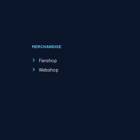
Evenementen
Open Dag
MERCHANDISE
Kinderfeestjes
Fanshop
Webshop
Nieuws & contact
Zakelijk nieuws
Zakelijke events