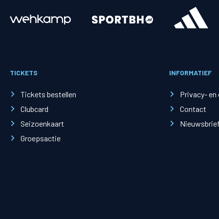
Merchandise
Supporterszak
Fanshop
Supporterszak
TICKETS
INFORMATIEF
Webshop
Vakcoördinato
Tickets bestellen
Privacy- en
Clubcard
Contact
Seizoenkaart
Nieuwsbrie
Groepsactie
Mogelijkheden
Busines
PEC Zwolle Businessclub
Baker 
Business seats
Schef