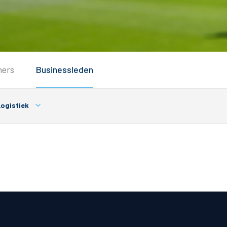
Service
ners
Businessleden
Inloggen
Contact
ogistiek
Horeca