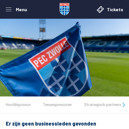
Menu
Tickets
De club
Hoofdsponsor
Tenuesponsoren
Strategisch partners
Tickets
Er zijn geen businessleden gevonden
Matchdays