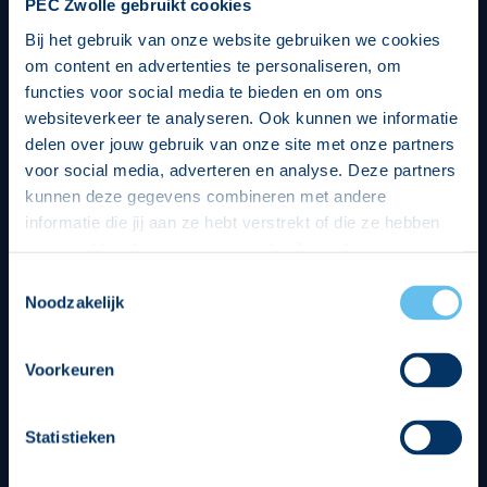
PEC Zwolle gebruikt cookies
Bij het gebruik van onze website gebruiken we cookies
om content en advertenties te personaliseren, om
functies voor social media te bieden en om ons
websiteverkeer te analyseren. Ook kunnen we informatie
delen over jouw gebruik van onze site met onze partners
voor social media, adverteren en analyse. Deze partners
kunnen deze gegevens combineren met andere
informatie die jij aan ze hebt verstrekt of die ze hebben
verzameld op basis van jouw gebruik van hun services.
Hierbij nemen wij wet- en regelgeving in acht, we doen dit
Toestemmingsselectie
op een veilige en integere wijze. Je kunt je toestemming
Noodzakelijk
beheren op de privacy- en cookieverklaring pagina.
Divisie partners
Voorkeuren
Statistieken