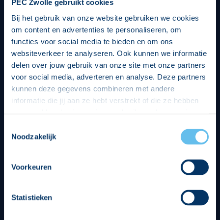
PEC Zwolle gebruikt cookies
Bij het gebruik van onze website gebruiken we cookies
om content en advertenties te personaliseren, om
functies voor social media te bieden en om ons
websiteverkeer te analyseren. Ook kunnen we informatie
delen over jouw gebruik van onze site met onze partners
voor social media, adverteren en analyse. Deze partners
kunnen deze gegevens combineren met andere
informatie die jij aan ze hebt verstrekt of die ze hebben
verzameld op basis van jouw gebruik van hun services.
Hierbij nemen wij wet- en regelgeving in acht, we doen dit
Toestemmingsselectie
op een veilige en integere wijze. Je kunt je toestemming
Noodzakelijk
beheren op de privacy- en cookieverklaring pagina.
Divisie partners
Voorkeuren
Statistieken