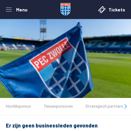
Menu
Tickets
De club
Hoofdsponsor
Tenuesponsoren
Strategisch partners
Tickets
Er zijn geen businessleden gevonden
Matchdays