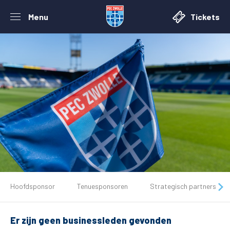
Menu
Tickets
De club
Hoofdsponsor
Tenuesponsoren
Strategisch partners
Tickets
Er zijn geen businessleden gevonden
Matchdays