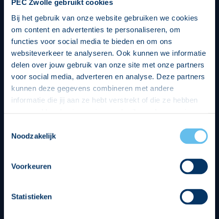
PEC Zwolle gebruikt cookies
Bij het gebruik van onze website gebruiken we cookies
om content en advertenties te personaliseren, om
functies voor social media te bieden en om ons
websiteverkeer te analyseren. Ook kunnen we informatie
delen over jouw gebruik van onze site met onze partners
voor social media, adverteren en analyse. Deze partners
kunnen deze gegevens combineren met andere
informatie die jij aan ze hebt verstrekt of die ze hebben
verzameld op basis van jouw gebruik van hun services.
Hierbij nemen wij wet- en regelgeving in acht, we doen dit
Toestemmingsselectie
op een veilige en integere wijze. Je kunt je toestemming
Noodzakelijk
beheren op de privacy- en cookieverklaring pagina.
Divisie partners
Voorkeuren
Statistieken