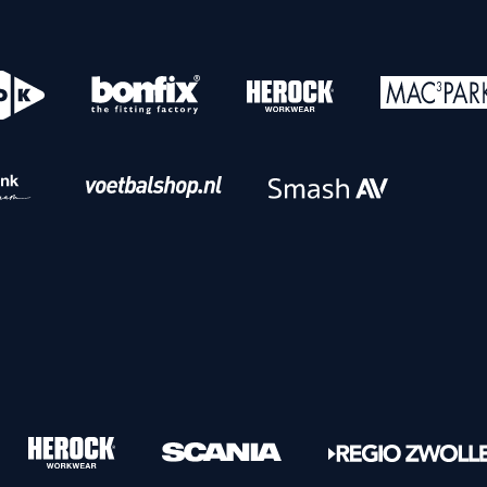
o
Download iOS
s
Download Android
nbaar vervoer
Veelgestelde vrage
Vrouwen
PEC Zwolle Vrouwen