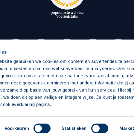
oxen
Strategisch partners
essclub
Businesspartners
Businessleden
Partners PEC Zwolle Vrouw
ies
ebsite gebruiken we cookies om content en advertenties te pers
Economie
Vitalit
edia te bieden en om ons websiteverkeer te analyseren. Ook ku
Download onze App
 gebruik van onze site met onze partners voor social media, adv
elijk
Over economie
Over
nnen deze gegevens combineren met andere informatie die jij aa
 verzameld op basis van jouw gebruik van hun services. Hierbij
chappelijk
Projecten economie
Pro
t, we doen dit op een veilige en integere wijze. Je kunt je toest
cookieverklaring pagina.
 Zwolle
Concept, Ontwerp en Technische Realisatie:
Int
Voorkeuren
Statistieken
Market