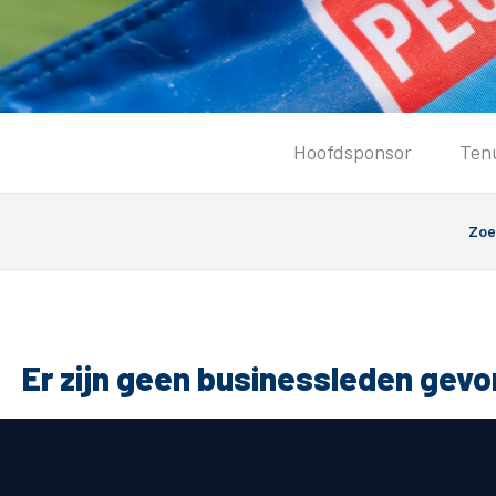
Tickets
Hoofdsponsor
Ten
Kaartverkoopinformatie
Koop tickets
Ticket Resale
Groepsactie
PEC Zwolle Vrouwen
Groundhoppers
Er zijn geen businessleden gev
Algemeen
Route 