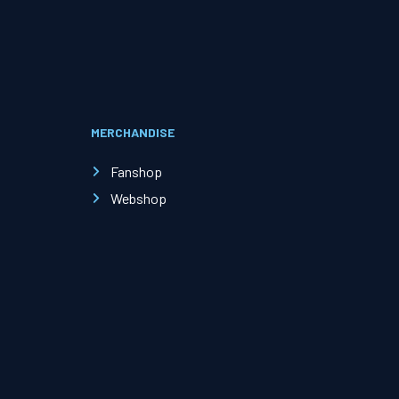
Evenementen
Open Dag
MERCHANDISE
Kinderfeestjes
Fanshop
Webshop
Nieuws & contact
Zakelijk nieuws
Zakelijke events