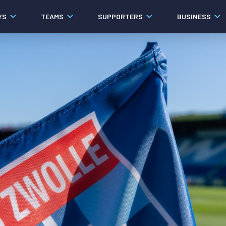
YS
TEAMS
SUPPORTERS
BUSINESS
Algemeen
Historie
Ons verhaal
Contact
Werken bij PEC Zwolle
Organisatie
Governance
Pers
Samenwerkingen
Documenten