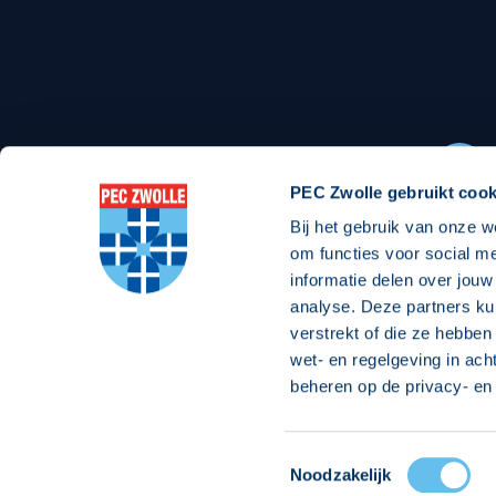
Stadionexposure
Skyb
Wedstrijdsponsorschappen
Busin
Wedstrijdarrangementen
PEC Zwolle gebruikt cook
Bij het gebruik van onze w
Regio Zwolle United
Maatschappelijk
om functies voor social m
informatie delen over jouw
Over Regio Zwolle United
Over maatschapp
analyse. Deze partners ku
verstrekt of die ze hebben
Nieuws MVO & Regio
Projecten maats
wet- en regelgeving in ach
Jaarprogramma
Goede Doelen
beheren op de privacy- en 
ANBI-stichting
Toestemmingsselectie
© 2026 PEC
Noodzakelijk