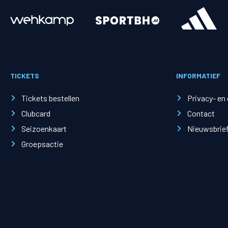
Merchandise
Supporterszak
Fanshop
Supporterszak
TICKETS
INFORMATIEF
Webshop
Vakcoördinato
Tickets bestellen
Privacy- en
Clubcard
Contact
Seizoenkaart
Nieuwsbrie
Groepsactie
Mogelijkheden
Busines
PEC Zwolle Businessclub
Baker 
Business seats
Schef