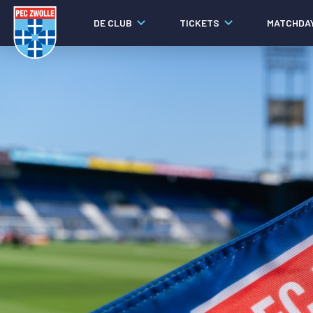
DE CLUB
TICKETS
MATCHDA
Nieuws
Laatste nieuws
Video's
Fotoverslagen
Social media
Agenda