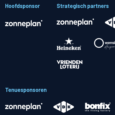
Hoofdsponsor
Strategisch partners
Stadionplattegrond
Aut
Veelgestelde vragen
Fiet
Fanshop
Ope
Heren
Spelers en staf
Programma
Uitslagen
Tenuesponsoren
Stand
Trainingsschema