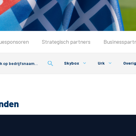
Seizoenkaart & Clubcard
uesponsoren
Strategisch partners
Businesspart
Seizoenkaart 2026/2027
Seizoenkaart Vrouwen
Skybox
Urk
Overi
Clubcard
Voorwaarden seizoenkaart
onden
& Parkeren
PEC Zwolle App