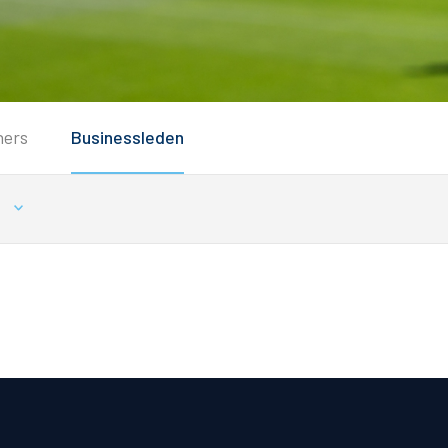
Service
ners
Businessleden
Inloggen
Contact
g
Horeca