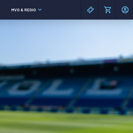
MVO & REGIO
MAC³PARK stadion
MAC³PARK stadion
Lumen Hotel & Events