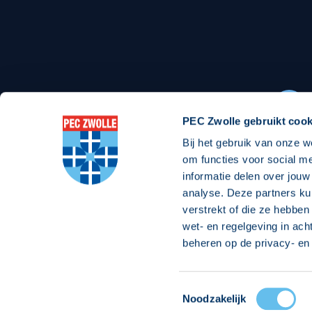
Stadionexposure
Skyb
Wedstrijdsponsorschappen
Busin
Wedstrijdarrangementen
PEC Zwolle gebruikt cook
Bij het gebruik van onze w
Regio Zwolle United
Maatschappelijk
om functies voor social m
informatie delen over jouw
Over Regio Zwolle United
Over maatschapp
analyse. Deze partners ku
verstrekt of die ze hebben
Nieuws MVO & Regio
Projecten maats
wet- en regelgeving in ach
Jaarprogramma
Goede Doelen
beheren op de privacy- en 
ANBI-stichting
Toestemmingsselectie
© 2026 PEC
Noodzakelijk