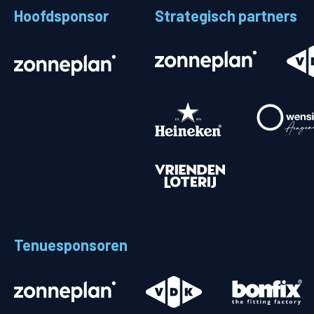
Hoofdsponsor
Strategisch partners
Stadionplattegrond
Aut
Veelgestelde vragen
Fiet
Fanshop
Ope
Heren
Spelers en staf
Programma
Uitslagen
Tenuesponsoren
Stand
Trainingsschema