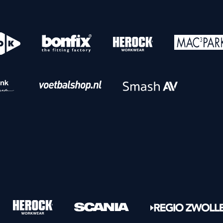
o
Download iOS
s
Download Android
nbaar vervoer
Veelgestelde vrage
Vrouwen
PEC Zwolle Vrouwen