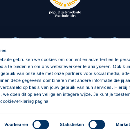
oxen
Strategisch partners
essclub
Businesspartners
Businessleden
Partners PEC Zwolle Vrouw
ies
ebsite gebruiken we cookies om content en advertenties te pers
Economie
Vitalit
edia te bieden en om ons websiteverkeer te analyseren. Ook ku
Download onze App
 gebruik van onze site met onze partners voor social media, adv
elijk
Over economie
Over
nnen deze gegevens combineren met andere informatie die jij aa
 verzameld op basis van jouw gebruik van hun services. Hierbij
chappelijk
Projecten economie
Pro
t, we doen dit op een veilige en integere wijze. Je kunt je toest
cookieverklaring pagina.
 Zwolle
Concept, Ontwerp en Technische Realisatie:
Int
Voorkeuren
Statistieken
Market