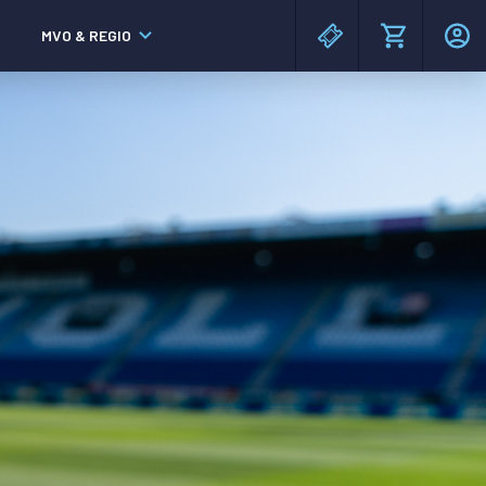
MVO & REGIO
MAC³PARK stadion
MAC³PARK stadion
Lumen Hotel & Events