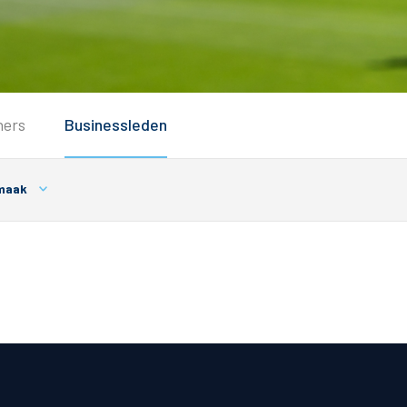
Service
ners
Businessleden
Inloggen
Contact
maak
Horeca