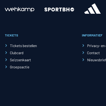
Merchandise
Supporterszak
Fanshop
Supporterszak
TICKETS
INFORMATIEF
Webshop
Vakcoördinato
Tickets bestellen
Privacy- en
Clubcard
Contact
Seizoenkaart
Nieuwsbrie
Groepsactie
Mogelijkheden
Busines
PEC Zwolle Businessclub
Baker 
Business seats
Schef