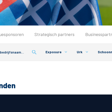
Seizoenkaart & Clubcard
uesponsoren
Strategisch partners
Businesspart
Seizoenkaart 2026/2027
Seizoenkaart Vrouwen
Exposure
Urk
Schoon
Clubcard
Voorwaarden seizoenkaart
onden
& Parkeren
PEC Zwolle App