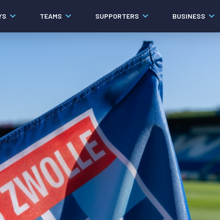
YS
TEAMS
SUPPORTERS
BUSINESS
Algemeen
Historie
Ons verhaal
Contact
Werken bij PEC Zwolle
Organisatie
Governance
Pers
Samenwerkingen
Documenten