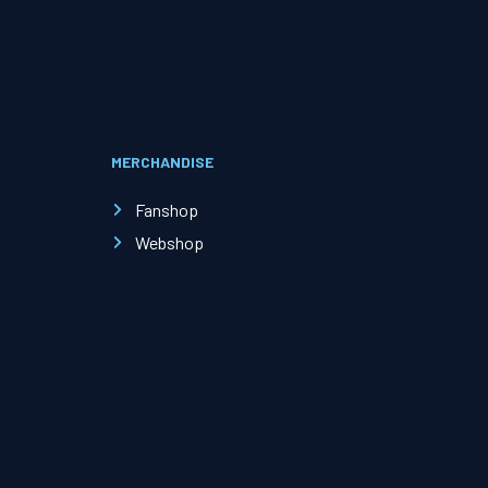
Evenementen
Open Dag
MERCHANDISE
Kinderfeestjes
Fanshop
Webshop
Nieuws & contact
Zakelijk nieuws
Zakelijke events