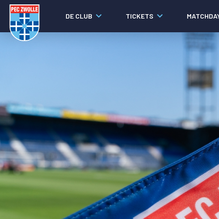
DE CLUB
TICKETS
MATCHDA
Nieuws
Laatste nieuws
Video's
Fotoverslagen
Social media
Agenda