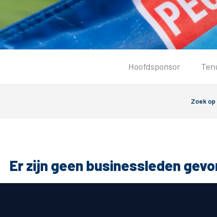
Tickets
Hoofdsponsor
Ten
Kaartverkoopinformatie
Koop tickets
Ticket Resale
Groepsactie
PEC Zwolle Vrouwen
Groundhoppers
Er zijn geen businessleden gev
Algemeen
Route 