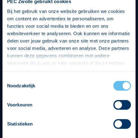
PEC Zwolle gebruikt cookies
Bij het gebruik van onze website gebruiken we cookies
om content en advertenties te personaliseren, om
functies voor social media te bieden en om ons
websiteverkeer te analyseren. Ook kunnen we informatie
delen over jouw gebruik van onze site met onze partners
voor social media, adverteren en analyse. Deze partners
kunnen deze gegevens combineren met andere
informatie die jij aan ze hebt verstrekt of die ze hebben
verzameld op basis van jouw gebruik van hun services.
Hierbij nemen wij wet- en regelgeving in acht, we doen dit
Toestemmingsselectie
op een veilige en integere wijze. Je kunt je toestemming
Noodzakelijk
beheren op de privacy- en cookieverklaring pagina.
Divisie partners
Voorkeuren
Statistieken