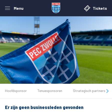
Menu
Tickets
De club
Hoofdsponsor
Tenuesponsoren
Strategisch partners
Tickets
Er zijn geen businessleden gevonden
Matchdays