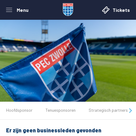
Menu
Tickets
De club
Hoofdsponsor
Tenuesponsoren
Strategisch partners
Tickets
Er zijn geen businessleden gevonden
Matchdays