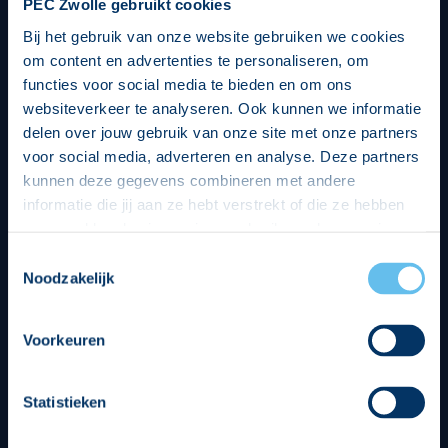
PEC Zwolle gebruikt cookies
Bij het gebruik van onze website gebruiken we cookies
om content en advertenties te personaliseren, om
functies voor social media te bieden en om ons
websiteverkeer te analyseren. Ook kunnen we informatie
delen over jouw gebruik van onze site met onze partners
voor social media, adverteren en analyse. Deze partners
kunnen deze gegevens combineren met andere
informatie die jij aan ze hebt verstrekt of die ze hebben
verzameld op basis van jouw gebruik van hun services.
Hierbij nemen wij wet- en regelgeving in acht, we doen dit
Toestemmingsselectie
op een veilige en integere wijze. Je kunt je toestemming
Noodzakelijk
beheren op de privacy- en cookieverklaring pagina.
Divisie partners
Voorkeuren
Statistieken