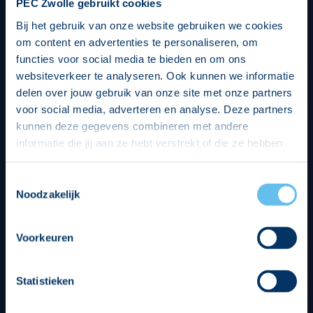
PEC Zwolle gebruikt cookies
Bij het gebruik van onze website gebruiken we cookies
om content en advertenties te personaliseren, om
functies voor social media te bieden en om ons
websiteverkeer te analyseren. Ook kunnen we informatie
delen over jouw gebruik van onze site met onze partners
voor social media, adverteren en analyse. Deze partners
kunnen deze gegevens combineren met andere
informatie die jij aan ze hebt verstrekt of die ze hebben
verzameld op basis van jouw gebruik van hun services.
Hierbij nemen wij wet- en regelgeving in acht, we doen dit
Toestemmingsselectie
op een veilige en integere wijze. Je kunt je toestemming
Noodzakelijk
beheren op de privacy- en cookieverklaring pagina.
Divisie partners
Voorkeuren
Statistieken