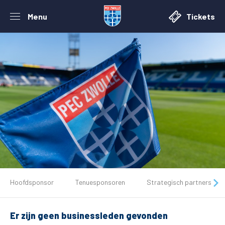
Menu
Tickets
De club
Hoofdsponsor
Tenuesponsoren
Strategisch partners
Tickets
Er zijn geen businessleden gevonden
Matchdays