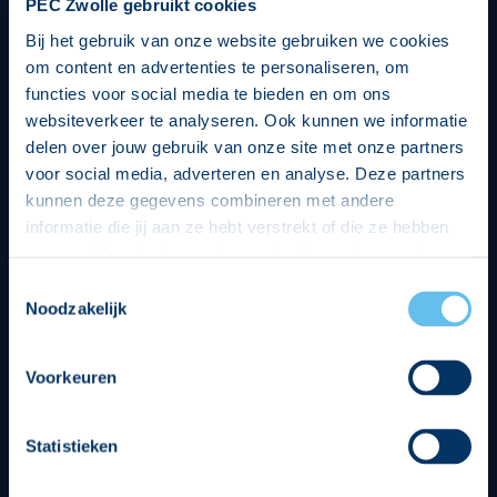
PEC Zwolle gebruikt cookies
Bij het gebruik van onze website gebruiken we cookies
om content en advertenties te personaliseren, om
functies voor social media te bieden en om ons
websiteverkeer te analyseren. Ook kunnen we informatie
delen over jouw gebruik van onze site met onze partners
voor social media, adverteren en analyse. Deze partners
kunnen deze gegevens combineren met andere
informatie die jij aan ze hebt verstrekt of die ze hebben
verzameld op basis van jouw gebruik van hun services.
Hierbij nemen wij wet- en regelgeving in acht, we doen dit
Toestemmingsselectie
op een veilige en integere wijze. Je kunt je toestemming
Noodzakelijk
beheren op de privacy- en cookieverklaring pagina.
Divisie partners
Voorkeuren
Statistieken