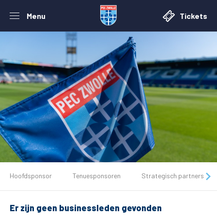
Menu
Tickets
De club
Hoofdsponsor
Tenuesponsoren
Strategisch partners
Tickets
Er zijn geen businessleden gevonden
Matchdays