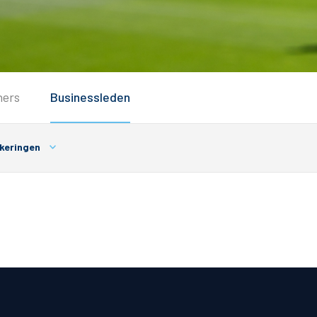
Service
ners
Businessleden
Inloggen
Contact
keringen
Horeca