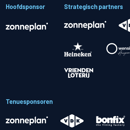
Hoofdsponsor
Strategisch partners
Stadionplattegrond
Aut
Veelgestelde vragen
Fiet
Fanshop
Ope
Heren
Spelers en staf
Programma
Uitslagen
Tenuesponsoren
Stand
Trainingsschema