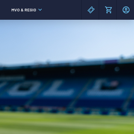
MVO & REGIO
MAC³PARK stadion
MAC³PARK stadion
Lumen Hotel & Events