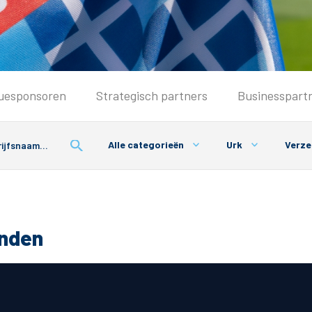
Seizoenkaart & Clubcard
uesponsoren
Strategisch partners
Businesspart
Seizoenkaart 2026/2027
Seizoenkaart Vrouwen
Alle categorieën
Urk
Verze
Clubcard
Voorwaarden seizoenkaart
onden
& Parkeren
PEC Zwolle App