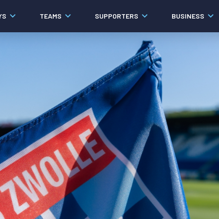
YS
TEAMS
SUPPORTERS
BUSINESS
Algemeen
Historie
Ons verhaal
Contact
Werken bij PEC Zwolle
Governance
Pers
Organisatie
Samenwerkingen
Documenten