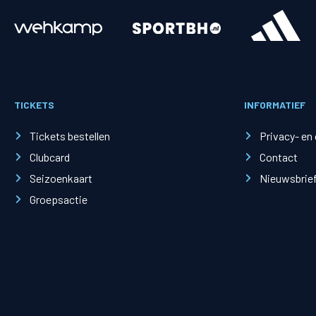
Merchandise
Supporterszak
Fanshop
Supporterszak
TICKETS
INFORMATIEF
Webshop
Vakcoördinato
Tickets bestellen
Privacy- en
Clubcard
Contact
Seizoenkaart
Nieuwsbrie
Groepsactie
Mogelijkheden
Busines
PEC Zwolle Businessclub
Baker 
Business seats
Schef