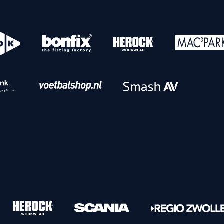
o
Download iOS
s
Download Android
nbaar vervoer
Veelgestelde vrage
Vrouwen
PEC Zwolle Vrouwen