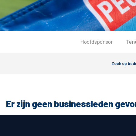
Tickets
Hoofdsponsor
Ten
Kaartverkoopinformatie
Koop tickets
Ticket Resale
Groepsactie
Groundhoppers
PEC Zwolle Vrouwen
Er zijn geen businessleden gev
Algemeen
Route 