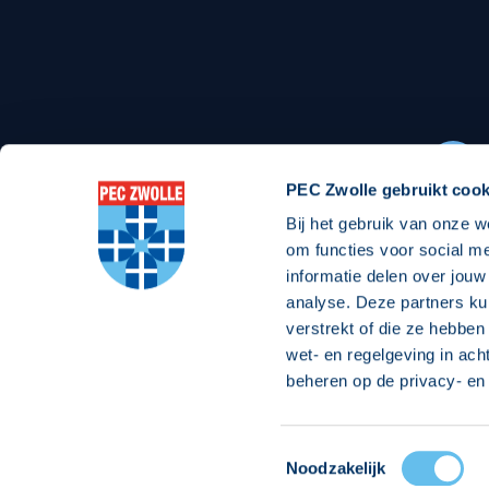
Stadionexposure
Skyb
Wedstrijdsponsorschappen
Busin
Wedstrijdarrangementen
PEC Zwolle gebruikt cook
Bij het gebruik van onze w
Regio Zwolle United
Maatschappelijk
om functies voor social m
informatie delen over jouw
Over Regio Zwolle United
Over maatschapp
analyse. Deze partners ku
verstrekt of die ze hebben
Nieuws MVO & Regio
Projecten maats
wet- en regelgeving in ach
ANBI-stichting
Goede Doelen
beheren op de privacy- en 
Jaarprogramma
Toestemmingsselectie
© 2026 PEC
Noodzakelijk