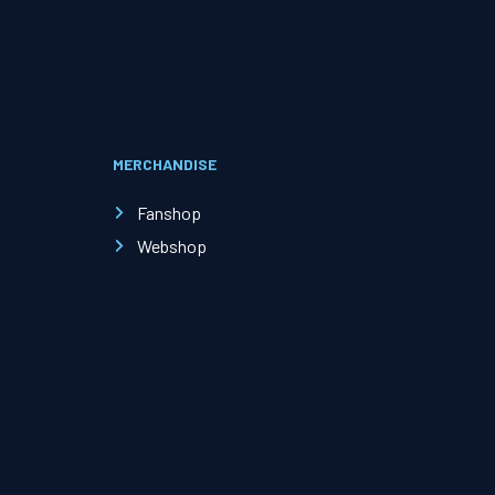
Evenementen
Open Dag
MERCHANDISE
Kinderfeestjes
Fanshop
Webshop
Nieuws & contact
Zakelijk nieuws
Zakelijke events