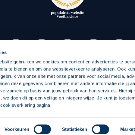
oxen
Strategisch partners
essclub
Businesspartners
Businessleden
Partners PEC Zwolle Vrouw
ies
ebsite gebruiken we cookies om content en advertenties te pers
Economie
Vitalit
edia te bieden en om ons websiteverkeer te analyseren. Ook ku
Download onze App
 gebruik van onze site met onze partners voor social media, adv
elijk
Over economie
Pro
nnen deze gegevens combineren met andere informatie die jij aa
 verzameld op basis van jouw gebruik van hun services. Hierbij
chappelijk
Projecten economie
Over
t, we doen dit op een veilige en integere wijze. Je kunt je toest
cookieverklaring pagina.
 Zwolle
Concept, Ontwerp en Technische Realisatie:
Int
Voorkeuren
Statistieken
Market