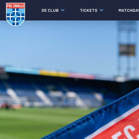
DE CLUB
TICKETS
MATCHDA
Nieuws
Social media
Agenda
Laatste nieuws
Video's
Fotoverslagen