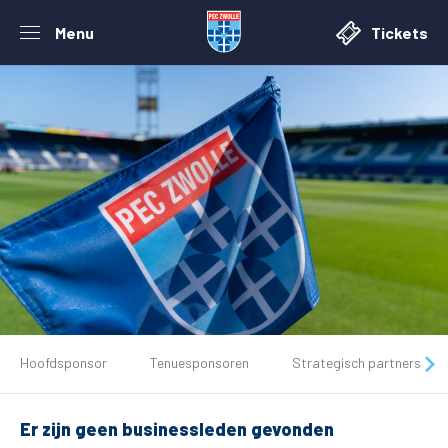
Menu
Tickets
De club
Hoofdsponsor
Tenuesponsoren
Strategisch partners
Tickets
Er zijn geen businessleden gevonden
Matchdays