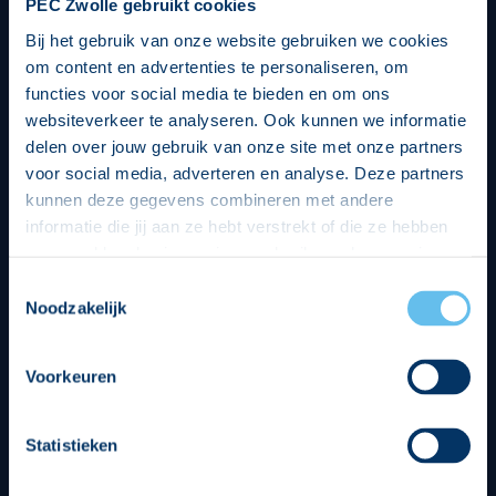
PEC Zwolle gebruikt cookies
Bij het gebruik van onze website gebruiken we cookies
om content en advertenties te personaliseren, om
functies voor social media te bieden en om ons
websiteverkeer te analyseren. Ook kunnen we informatie
delen over jouw gebruik van onze site met onze partners
voor social media, adverteren en analyse. Deze partners
kunnen deze gegevens combineren met andere
informatie die jij aan ze hebt verstrekt of die ze hebben
verzameld op basis van jouw gebruik van hun services.
Hierbij nemen wij wet- en regelgeving in acht, we doen dit
Toestemmingsselectie
op een veilige en integere wijze. Je kunt je toestemming
Noodzakelijk
beheren op de privacy- en cookieverklaring pagina.
Divisie partners
Voorkeuren
Statistieken