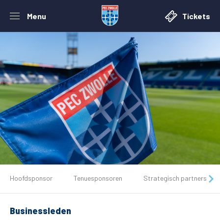
Menu
Tickets
De club
Hoofdsponsor
Tenuesponsoren
Strategisch partners
Tickets
Businessleden