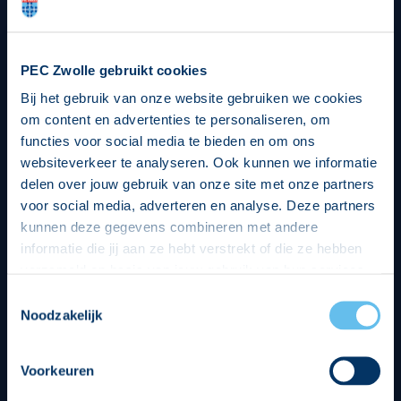
PEC Zwolle gebruikt cookies
Bij het gebruik van onze website gebruiken we cookies
om content en advertenties te personaliseren, om
functies voor social media te bieden en om ons
websiteverkeer te analyseren. Ook kunnen we informatie
delen over jouw gebruik van onze site met onze partners
voor social media, adverteren en analyse. Deze partners
kunnen deze gegevens combineren met andere
informatie die jij aan ze hebt verstrekt of die ze hebben
verzameld op basis van jouw gebruik van hun services.
Hierbij nemen wij wet- en regelgeving in acht, we doen dit
Toestemmingsselectie
op een veilige en integere wijze. Je kunt je toestemming
Noodzakelijk
beheren op de privacy- en cookieverklaring pagina.
Voorkeuren