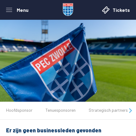
Menu
Tickets
De club
Hoofdsponsor
Tenuesponsoren
Strategisch partners
Tickets
Er zijn geen businessleden gevonden
Matchdays