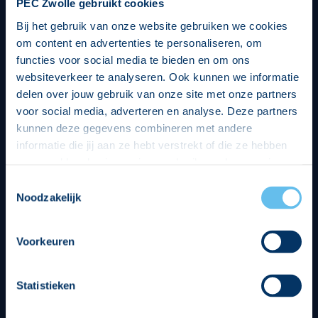
PEC Zwolle gebruikt cookies
Bij het gebruik van onze website gebruiken we cookies
om content en advertenties te personaliseren, om
functies voor social media te bieden en om ons
websiteverkeer te analyseren. Ook kunnen we informatie
delen over jouw gebruik van onze site met onze partners
voor social media, adverteren en analyse. Deze partners
kunnen deze gegevens combineren met andere
informatie die jij aan ze hebt verstrekt of die ze hebben
verzameld op basis van jouw gebruik van hun services.
Hierbij nemen wij wet- en regelgeving in acht, we doen dit
Toestemmingsselectie
op een veilige en integere wijze. Je kunt je toestemming
Noodzakelijk
beheren op de privacy- en cookieverklaring pagina.
Divisie partners
Voorkeuren
Statistieken