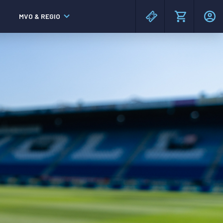
MVO & REGIO
MAC³PARK stadion
MAC³PARK stadion
Lumen Hotel & Events