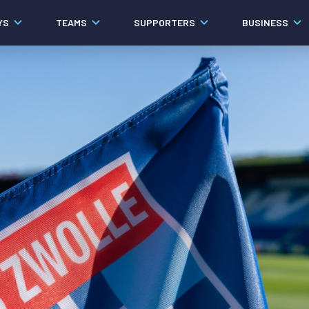
YS
TEAMS
SUPPORTERS
BUSINESS
Algemeen
Historie
Ons verhaal
Contact
Werken bij PEC Zwolle
Organisatie
Governance
Pers
Samenwerkingen
Documenten