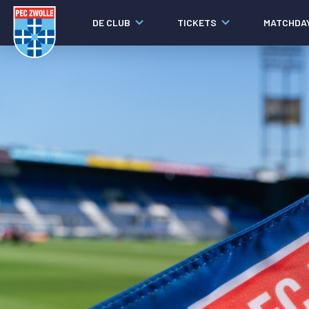
DE CLUB
TICKETS
MATCHDA
Nieuws
Laatste nieuws
Video's
Fotoverslagen
Social media
Agenda