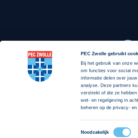
Stadionexposure
Skyb
Wedstrijdsponsorschappen
Busin
Wedstrijdarrangementen
PEC Zwolle gebruikt cook
Bij het gebruik van onze w
Regio Zwolle United
Maatschappelijk
om functies voor social m
informatie delen over jouw
Over Regio Zwolle United
Over maatschapp
analyse. Deze partners ku
verstrekt of die ze hebben
Nieuws MVO & Regio
Projecten maats
wet- en regelgeving in ach
Jaarprogramma
Goede Doelen
beheren op de privacy- en 
ANBI-stichting
Toestemmingsselectie
© 2026 PEC
Noodzakelijk