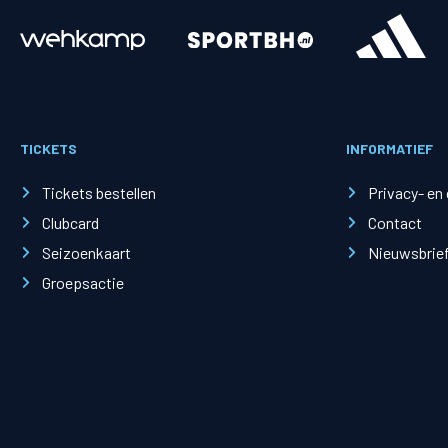
Merchandise
Supporterszak
Fanshop
Supporterszak
TICKETS
INFORMATIEF
Webshop
Vakcoördinato
Tickets bestellen
Privacy- en
Clubcard
Contact
Seizoenkaart
Nieuwsbrie
Groepsactie
Mogelijkheden
Busines
PEC Zwolle Businessclub
Baker 
Business seats
Schef