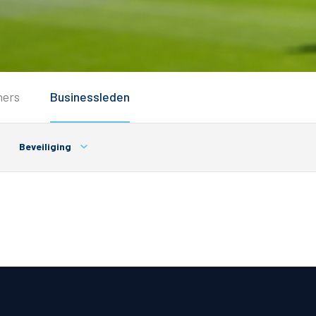
Service
ners
Businessleden
Inloggen
Contact
Beveiliging
Horeca