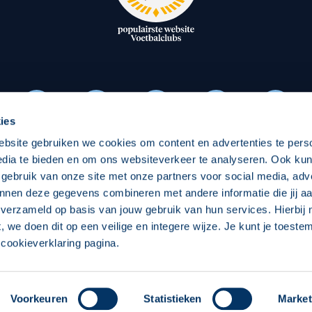
oxen
Strategisch partners
essclub
Businesspartners
Businessleden
Partners PEC Zwolle Vrouw
ies
ebsite gebruiken we cookies om content en advertenties te pers
Economie
Vitalit
edia te bieden en om ons websiteverkeer te analyseren. Ook ku
Download onze App
 gebruik van onze site met onze partners voor social media, adv
elijk
Over economie
Over
nnen deze gegevens combineren met andere informatie die jij aa
 verzameld op basis van jouw gebruik van hun services. Hierbij
chappelijk
Projecten economie
Pro
t, we doen dit op een veilige en integere wijze. Je kunt je toest
cookieverklaring pagina.
 Zwolle
Concept, Ontwerp en Technische Realisatie:
Int
Voorkeuren
Statistieken
Market