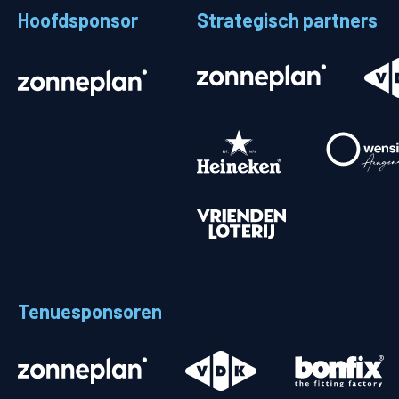
Hoofdsponsor
Strategisch partners
Stadionplattegrond
Aut
Veelgestelde vragen
Fiet
Fanshop
Ope
Heren
Spelers en staf
Programma
Uitslagen
Tenuesponsoren
Stand
Trainingsschema