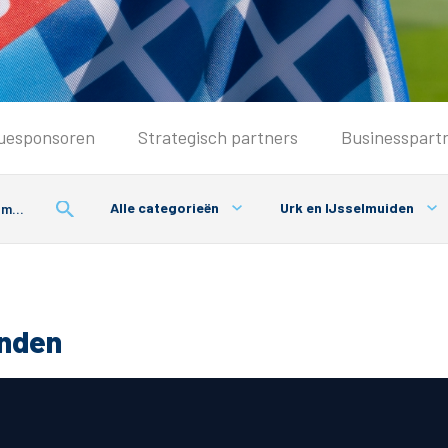
Seizoenkaart & Clubcard
uesponsoren
Strategisch partners
Businesspart
Seizoenkaart 2026/2027
Seizoenkaart Vrouwen
Alle categorieën
Urk en IJsselmuiden
Clubcard
Voorwaarden seizoenkaart
onden
& Parkeren
PEC Zwolle App