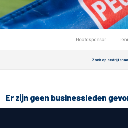
Tickets
Hoofdsponsor
Ten
Kaartverkoopinformatie
Koop tickets
Ticket Resale
Groepsactie
PEC Zwolle Vrouwen
Groundhoppers
Er zijn geen businessleden gev
Algemeen
Route 