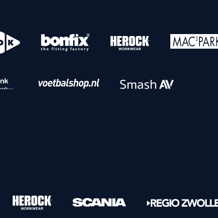
o
Download iOS
s
Download Android
nbaar vervoer
Veelgestelde vrage
Vrouwen
PEC Zwolle Vrouwen