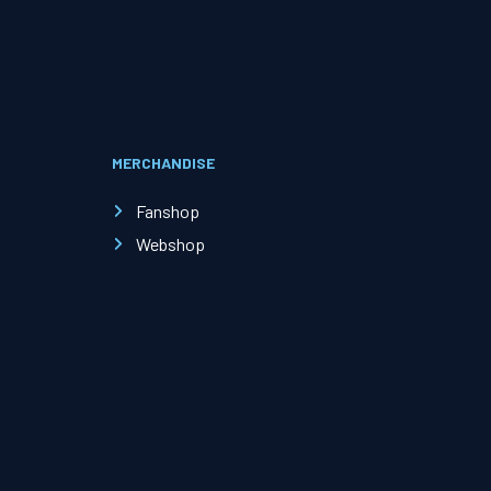
Evenementen
Open Dag
MERCHANDISE
Kinderfeestjes
Fanshop
Webshop
Nieuws & contact
Zakelijk nieuws
Zakelijke events