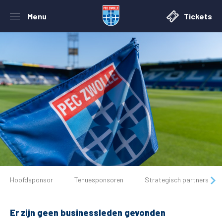
Menu
Tickets
De club
Hoofdsponsor
Tenuesponsoren
Strategisch partners
Tickets
Er zijn geen businessleden gevonden
Matchdays