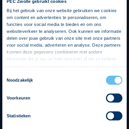
PEC Zwolle gebruikt cookies
Bij het gebruik van onze website gebruiken we cookies
om content en advertenties te personaliseren, om
functies voor social media te bieden en om ons
websiteverkeer te analyseren. Ook kunnen we informatie
delen over jouw gebruik van onze site met onze partners
voor social media, adverteren en analyse. Deze partners
kunnen deze gegevens combineren met andere
informatie die jij aan ze hebt verstrekt of die ze hebben
verzameld op basis van jouw gebruik van hun services.
Hierbij nemen wij wet- en regelgeving in acht, we doen dit
Toestemmingsselectie
op een veilige en integere wijze. Je kunt je toestemming
Noodzakelijk
beheren op de privacy- en cookieverklaring pagina.
Divisie partners
Voorkeuren
Statistieken