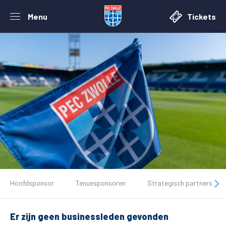
Menu
Tickets
De club
Hoofdsponsor
Tenuesponsoren
Strategisch partners
Tickets
Er zijn geen businessleden gevonden
Matchdays