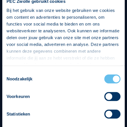
PEC Zwolle gebruikt cookies
Bij het gebruik van onze website gebruiken we cookies
om content en advertenties te personaliseren, om
functies voor social media te bieden en om ons
websiteverkeer te analyseren. Ook kunnen we informatie
delen over jouw gebruik van onze site met onze partners
voor social media, adverteren en analyse. Deze partners
kunnen deze gegevens combineren met andere
informatie die jij aan ze hebt verstrekt of die ze hebben
verzameld op basis van jouw gebruik van hun services.
Hierbij nemen wij wet- en regelgeving in acht, we doen dit
Toestemmingsselectie
op een veilige en integere wijze. Je kunt je toestemming
Noodzakelijk
beheren op de privacy- en cookieverklaring pagina.
Divisie partners
Voorkeuren
Statistieken