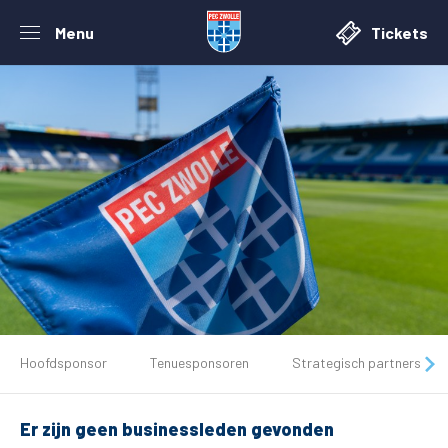
Menu
Tickets
De club
Hoofdsponsor
Tenuesponsoren
Strategisch partners
Tickets
Er zijn geen businessleden gevonden
Matchdays