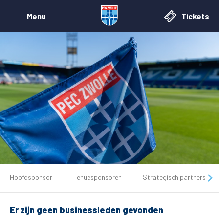
Menu
Tickets
De club
Hoofdsponsor
Tenuesponsoren
Strategisch partners
Tickets
Er zijn geen businessleden gevonden
Matchdays