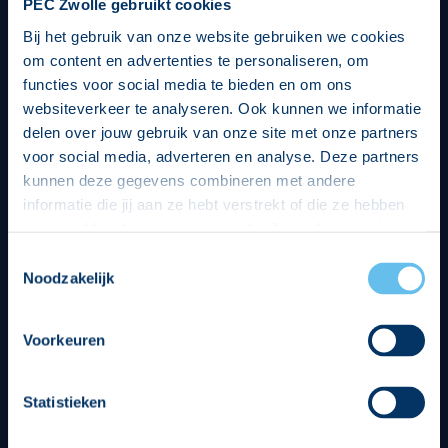
PEC Zwolle gebruikt cookies
Bij het gebruik van onze website gebruiken we cookies
om content en advertenties te personaliseren, om
functies voor social media te bieden en om ons
websiteverkeer te analyseren. Ook kunnen we informatie
delen over jouw gebruik van onze site met onze partners
voor social media, adverteren en analyse. Deze partners
kunnen deze gegevens combineren met andere
informatie die jij aan ze hebt verstrekt of die ze hebben
verzameld op basis van jouw gebruik van hun services.
Hierbij nemen wij wet- en regelgeving in acht, we doen dit
Toestemmingsselectie
op een veilige en integere wijze. Je kunt je toestemming
Noodzakelijk
beheren op de privacy- en cookieverklaring pagina.
Divisie partners
Voorkeuren
Statistieken