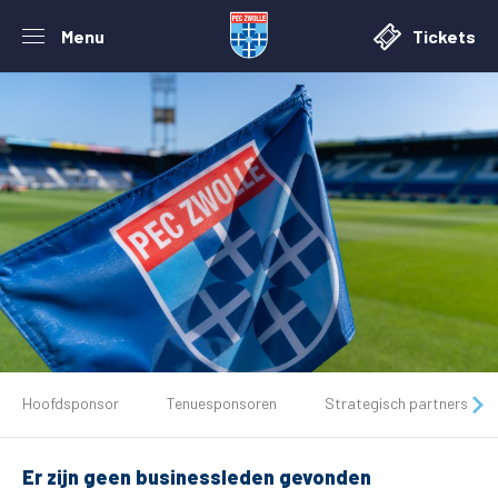
Menu
Tickets
De club
Hoofdsponsor
Tenuesponsoren
Strategisch partners
Tickets
Er zijn geen businessleden gevonden
Matchdays