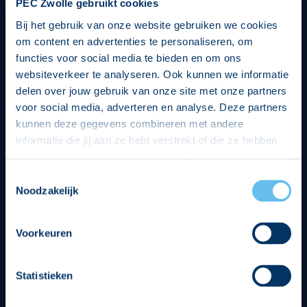
PEC Zwolle gebruikt cookies
Bij het gebruik van onze website gebruiken we cookies
om content en advertenties te personaliseren, om
functies voor social media te bieden en om ons
websiteverkeer te analyseren. Ook kunnen we informatie
delen over jouw gebruik van onze site met onze partners
voor social media, adverteren en analyse. Deze partners
kunnen deze gegevens combineren met andere
informatie die jij aan ze hebt verstrekt of die ze hebben
verzameld op basis van jouw gebruik van hun services.
Hierbij nemen wij wet- en regelgeving in acht, we doen dit
Toestemmingsselectie
op een veilige en integere wijze. Je kunt je toestemming
Noodzakelijk
beheren op de privacy- en cookieverklaring pagina.
Divisie partners
Voorkeuren
Statistieken