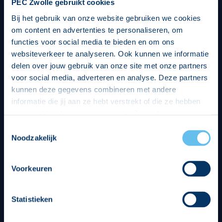
PEC Zwolle gebruikt cookies
Bij het gebruik van onze website gebruiken we cookies
om content en advertenties te personaliseren, om
functies voor social media te bieden en om ons
websiteverkeer te analyseren. Ook kunnen we informatie
delen over jouw gebruik van onze site met onze partners
voor social media, adverteren en analyse. Deze partners
kunnen deze gegevens combineren met andere
informatie die jij aan ze hebt verstrekt of die ze hebben
verzameld op basis van jouw gebruik van hun services.
Hierbij nemen wij wet- en regelgeving in acht, we doen dit
Toestemmingsselectie
op een veilige en integere wijze. Je kunt je toestemming
Noodzakelijk
beheren op de privacy- en cookieverklaring pagina.
Divisie partners
Voorkeuren
Statistieken