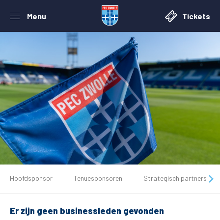
Menu
Tickets
De club
Hoofdsponsor
Tenuesponsoren
Strategisch partners
Tickets
Er zijn geen businessleden gevonden
Matchdays