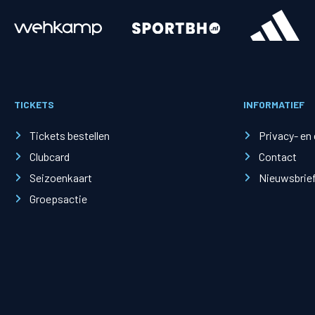
Merchandise
Supporterszak
Fanshop
Supporterszak
TICKETS
INFORMATIEF
Webshop
Vakcoördinato
Tickets bestellen
Privacy- en
Clubcard
Contact
Seizoenkaart
Nieuwsbrie
Groepsactie
Mogelijkheden
Busines
PEC Zwolle Businessclub
Baker 
Business seats
Schef