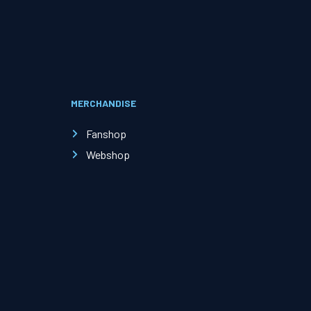
Evenementen
Open Dag
MERCHANDISE
Kinderfeestjes
Fanshop
Webshop
Nieuws & contact
Zakelijk nieuws
Zakelijke events