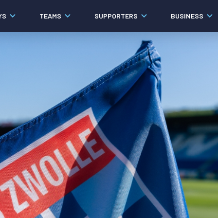
YS
TEAMS
SUPPORTERS
BUSINESS
Algemeen
Historie
Ons verhaal
Contact
Werken bij PEC Zwolle
Governance
Pers
Organisatie
Samenwerkingen
Documenten