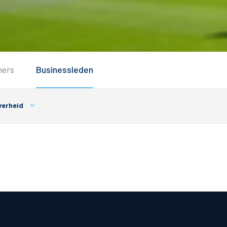
Service
ners
Businessleden
Inloggen
Contact
erheid
Horeca