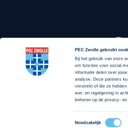
Stadionexposure
Skyb
Wedstrijdsponsorschappen
Busin
Wedstrijdarrangementen
PEC Zwolle gebruikt cook
Bij het gebruik van onze w
Regio Zwolle United
Maatschappelijk
om functies voor social m
informatie delen over jouw
Over Regio Zwolle United
Over maatschapp
analyse. Deze partners ku
verstrekt of die ze hebben
Nieuws MVO & Regio
Projecten maats
wet- en regelgeving in ach
ANBI-stichting
Goede Doelen
beheren op de privacy- en 
Jaarprogramma
Toestemmingsselectie
© 2026 PEC
Noodzakelijk