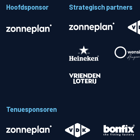
Hoofdsponsor
Strategisch partners
Stadionplattegrond
Aut
Veelgestelde vragen
Fiet
Fanshop
Ope
Heren
Spelers en staf
Programma
Uitslagen
Tenuesponsoren
Stand
Trainingsschema