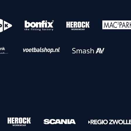
o
Download iOS
s
Download Android
nbaar vervoer
Veelgestelde vrage
Vrouwen
PEC Zwolle Vrouwen