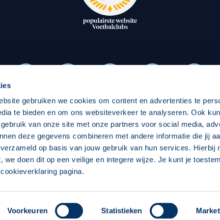
oxen
Strategisch partners
essclub
Businesspartners
Businessleden
Partners PEC Zwolle Vrouw
ies
ebsite gebruiken we cookies om content en advertenties te pers
Economie
Vitalit
edia te bieden en om ons websiteverkeer te analyseren. Ook ku
Download onze App
 gebruik van onze site met onze partners voor social media, adv
elijk
Over economie
Pro
nnen deze gegevens combineren met andere informatie die jij aa
 verzameld op basis van jouw gebruik van hun services. Hierbij
chappelijk
Projecten economie
Over
t, we doen dit op een veilige en integere wijze. Je kunt je toest
cookieverklaring pagina.
 Zwolle
Concept, Ontwerp en Technische Realisatie:
Int
Voorkeuren
Statistieken
Market