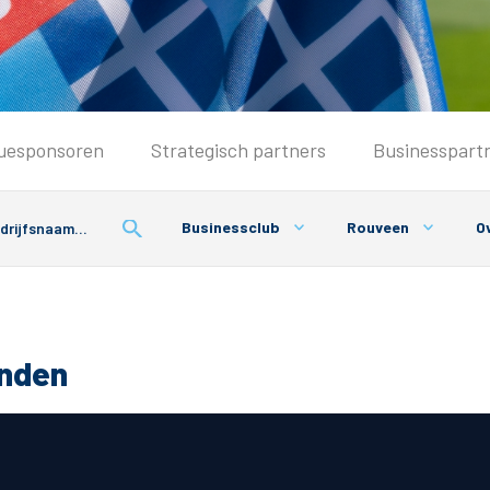
Seizoenkaart & Clubcard
uesponsoren
Strategisch partners
Businesspart
Seizoenkaart 2026/2027
Seizoenkaart Vrouwen
Businessclub
Rouveen
Ov
Clubcard
Voorwaarden seizoenkaart
onden
& Parkeren
PEC Zwolle App