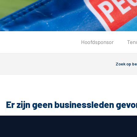
Tickets
Hoofdsponsor
Ten
Kaartverkoopinformatie
Koop tickets
Ticket Resale
Groepsactie
Groundhoppers
PEC Zwolle Vrouwen
Er zijn geen businessleden gev
Algemeen
Route 