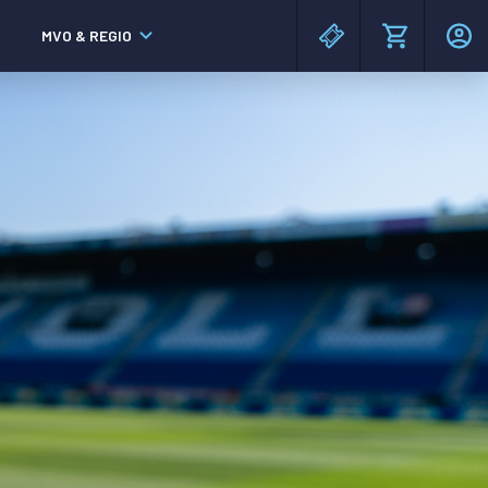
MVO & REGIO
MAC³PARK stadion
MAC³PARK stadion
Lumen Hotel & Events