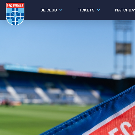
DE CLUB
TICKETS
MATCHDA
Nieuws
Social media
Agenda
Laatste nieuws
Video's
Fotoverslagen