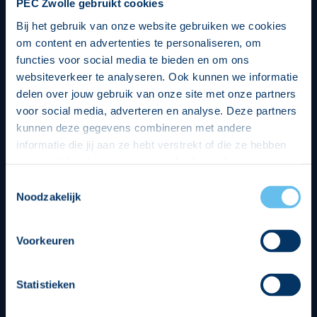
PEC Zwolle gebruikt cookies
Bij het gebruik van onze website gebruiken we cookies
om content en advertenties te personaliseren, om
functies voor social media te bieden en om ons
websiteverkeer te analyseren. Ook kunnen we informatie
delen over jouw gebruik van onze site met onze partners
voor social media, adverteren en analyse. Deze partners
kunnen deze gegevens combineren met andere
informatie die jij aan ze hebt verstrekt of die ze hebben
verzameld op basis van jouw gebruik van hun services.
Hierbij nemen wij wet- en regelgeving in acht, we doen dit
Toestemmingsselectie
op een veilige en integere wijze. Je kunt je toestemming
Noodzakelijk
beheren op de privacy- en cookieverklaring pagina.
Divisie partners
Voorkeuren
Statistieken