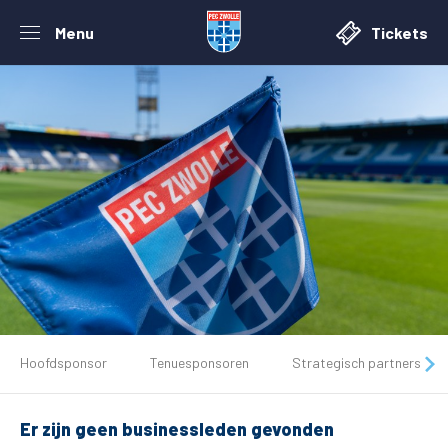
Menu
Tickets
De club
Hoofdsponsor
Tenuesponsoren
Strategisch partners
Tickets
Er zijn geen businessleden gevonden
Matchdays