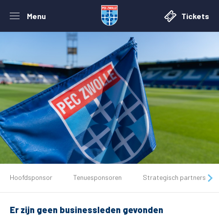
Menu
Tickets
De club
Hoofdsponsor
Tenuesponsoren
Strategisch partners
Tickets
Er zijn geen businessleden gevonden
Matchdays