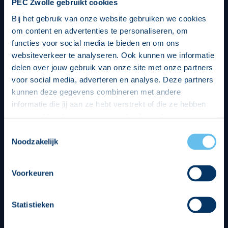
PEC Zwolle gebruikt cookies
Bij het gebruik van onze website gebruiken we cookies
om content en advertenties te personaliseren, om
functies voor social media te bieden en om ons
websiteverkeer te analyseren. Ook kunnen we informatie
delen over jouw gebruik van onze site met onze partners
voor social media, adverteren en analyse. Deze partners
kunnen deze gegevens combineren met andere
informatie die jij aan ze hebt verstrekt of die ze hebben
verzameld op basis van jouw gebruik van hun services.
Hierbij nemen wij wet- en regelgeving in acht, we doen dit
Toestemmingsselectie
op een veilige en integere wijze. Je kunt je toestemming
Noodzakelijk
beheren op de privacy- en cookieverklaring pagina.
Divisie partners
Voorkeuren
Statistieken