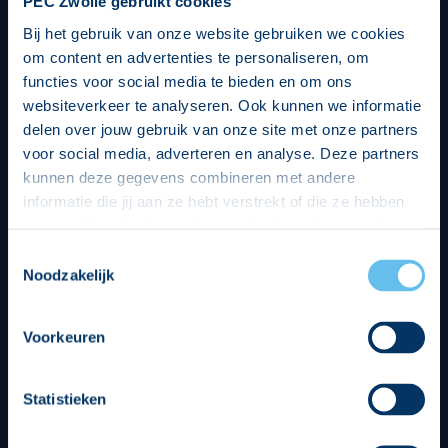
PEC Zwolle gebruikt cookies
Bij het gebruik van onze website gebruiken we cookies
om content en advertenties te personaliseren, om
functies voor social media te bieden en om ons
websiteverkeer te analyseren. Ook kunnen we informatie
delen over jouw gebruik van onze site met onze partners
voor social media, adverteren en analyse. Deze partners
kunnen deze gegevens combineren met andere
informatie die jij aan ze hebt verstrekt of die ze hebben
verzameld op basis van jouw gebruik van hun services.
Hierbij nemen wij wet- en regelgeving in acht, we doen dit
Toestemmingsselectie
op een veilige en integere wijze. Je kunt je toestemming
Noodzakelijk
beheren op de privacy- en cookieverklaring pagina.
Divisie partners
Voorkeuren
Statistieken