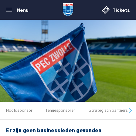
Menu
Tickets
De club
Hoofdsponsor
Tenuesponsoren
Strategisch partners
Tickets
Er zijn geen businessleden gevonden
Matchdays