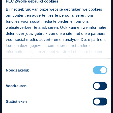
PEC Zwolle gebruikt cookies
Bij het gebruik van onze website gebruiken we cookies
om content en advertenties te personaliseren, om
functies voor social media te bieden en om ons
websiteverkeer te analyseren. Ook kunnen we informatie
delen over jouw gebruik van onze site met onze partners
voor social media, adverteren en analyse. Deze partners
kunnen deze gegevens combineren met andere
informatie die jij aan ze hebt verstrekt of die ze hebben
verzameld op basis van jouw gebruik van hun services.
Hierbij nemen wij wet- en regelgeving in acht, we doen dit
Toestemmingsselectie
op een veilige en integere wijze. Je kunt je toestemming
Noodzakelijk
beheren op de privacy- en cookieverklaring pagina.
Divisie partners
Voorkeuren
Statistieken