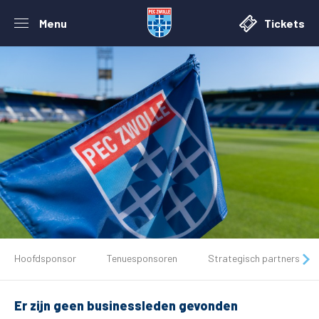
Menu
Tickets
De club
Hoofdsponsor
Tenuesponsoren
Strategisch partners
Tickets
Er zijn geen businessleden gevonden
Matchdays