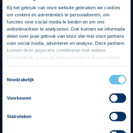
Bij het gebruik van onze website gebruiken we cookies
om content en advertenties te personaliseren, om
functies voor social media te bieden en om ons
websiteverkeer te analyseren. Ook kunnen we informatie
delen over jouw gebruik van onze site met onze partners
voor social media, adverteren en analyse. Deze partners
kunnen deze gegevens combineren met andere
informatie die jij aan ze hebt verstrekt of die ze hebben
verzameld op basis van jouw gebruik van hun services.
Hierbij nemen wij wet- en regelgeving in acht, we doen dit
Toestemmingsselectie
op een veilige en integere wijze. Je kunt je toestemming
Noodzakelijk
beheren op de privacy- en cookieverklaring pagina.
Divisie partners
Voorkeuren
Statistieken