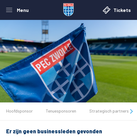
Menu
Tickets
De club
Hoofdsponsor
Tenuesponsoren
Strategisch partners
Tickets
Er zijn geen businessleden gevonden
Matchdays