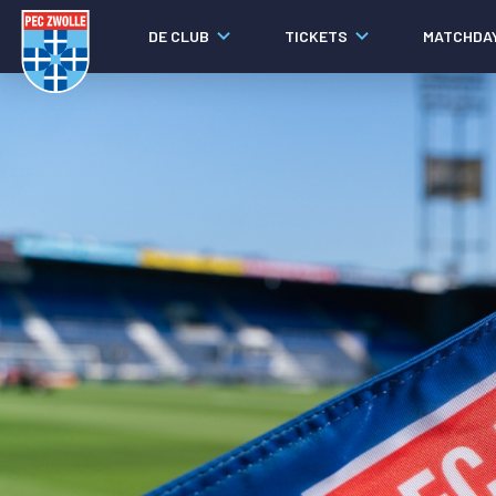
DE CLUB
TICKETS
MATCHDA
Nieuws
Social media
Agenda
Laatste nieuws
Video's
Fotoverslagen