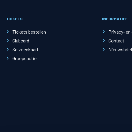
TICKETS
INFORMATIEF
Merchandise
Supporterszak
Tickets bestellen
Privacy- en
Fanshop
Supporterszak
Clubcard
Contact
Webshop
Vakcoördinato
Seizoenkaart
Nieuwsbrie
Groepsactie
Mogelijkheden
Busines
PEC Zwolle Businessclub
Baker 
Business seats
Schef