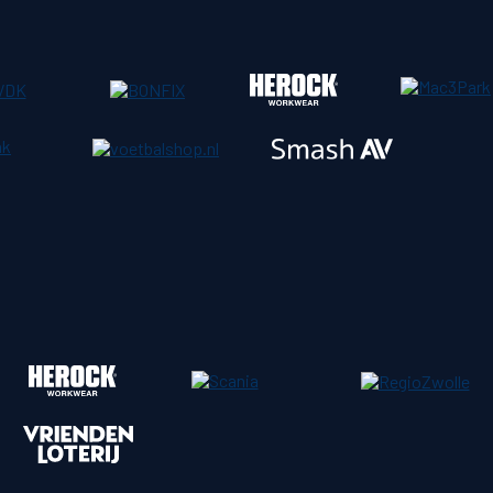
o
Download iOS
s
Download Android
nbaar vervoer
Veelgestelde vrage
Vrouwen
PEC Zwolle Vrouwen