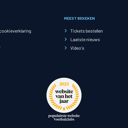
MEEST BEKEKEN
en
Supportersclubs
 cookieverklaring
Tickets bestellen
en
Supportersclub
Laatste nieuws
ren
Zwolsch Supporters Collectief
f
Video's
Juniorclub
Kidsclub
sruimtes
Sponsoren
Tilly Loge Plus
Hoofdsponsor
fer Groep Loge
Tenuesponsoren