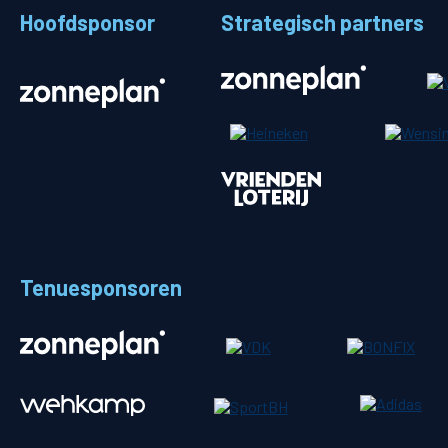
Hoofdsponsor
Strategisch partners
Stadionplattegrond
Aut
Veelgestelde vragen
Fiet
Fanshop
Ope
Heren
Spelers en staf
Tenuesponsoren
Programma
Uitslagen
Stand
Trainingsschema