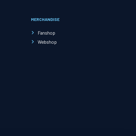
MERCHANDISE
Evenementen
Fanshop
Open Dag
Webshop
Kinderfeestjes
Nieuws & contact
Zakelijk nieuws
Zakelijke events