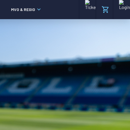
MVO & REGIO
MAC³PARK stadion
MAC³PARK stadion
Lumen Hotel & Events