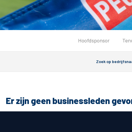
Tickets
Hoofdsponsor
Ten
Kaartverkoopinformatie
Koop tickets
Ticket Resale
Groepsactie
Groundhoppers
PEC Zwolle Vrouwen
Er zijn geen businessleden gev
Algemeen
Route 