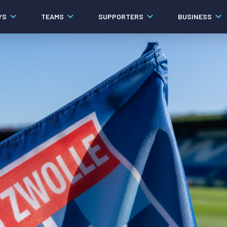
YS
TEAMS
SUPPORTERS
BUSINESS
Algemeen
Historie
Ons verhaal
Contact
Werken bij PEC Zwolle
Governance
Pers
Organisatie
Samenwerkingen
Documenten