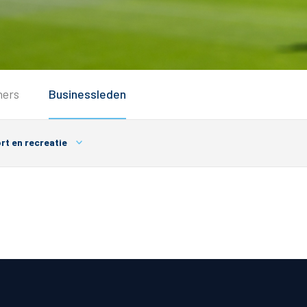
Service
ners
Businessleden
Inloggen
Contact
rt en recreatie
Horeca