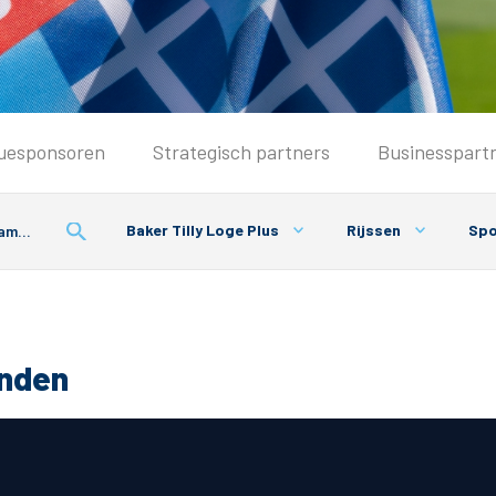
Seizoenkaart & Clubcard
uesponsoren
Strategisch partners
Businesspart
Seizoenkaart 2026/2027
Seizoenkaart Vrouwen
Baker Tilly Loge Plus
Rijssen
Spo
Clubcard
Voorwaarden seizoenkaart
onden
& Parkeren
PEC Zwolle App