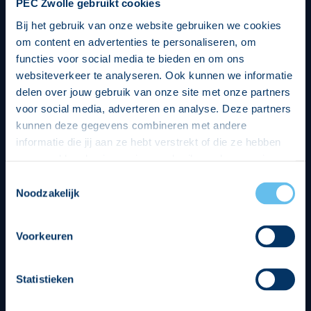
PEC Zwolle gebruikt cookies
Bij het gebruik van onze website gebruiken we cookies
om content en advertenties te personaliseren, om
functies voor social media te bieden en om ons
websiteverkeer te analyseren. Ook kunnen we informatie
delen over jouw gebruik van onze site met onze partners
voor social media, adverteren en analyse. Deze partners
kunnen deze gegevens combineren met andere
informatie die jij aan ze hebt verstrekt of die ze hebben
verzameld op basis van jouw gebruik van hun services.
Hierbij nemen wij wet- en regelgeving in acht, we doen dit
Toestemmingsselectie
op een veilige en integere wijze. Je kunt je toestemming
Noodzakelijk
beheren op de privacy- en cookieverklaring pagina.
Divisie partners
Voorkeuren
Statistieken