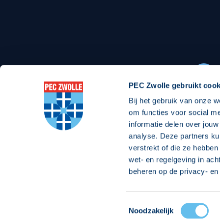
Stadionexposure
Skyb
Wedstrijdsponsorschappen
Busin
Wedstrijdarrangementen
PEC Zwolle gebruikt cook
Bij het gebruik van onze w
Regio Zwolle United
Maatschappelijk
om functies voor social m
informatie delen over jouw
Over Regio Zwolle United
Over maatschapp
analyse. Deze partners ku
verstrekt of die ze hebben
Nieuws MVO & Regio
Projecten maats
wet- en regelgeving in ach
Jaarprogramma
Goede Doelen
beheren op de privacy- en 
ANBI-stichting
Toestemmingsselectie
© 2026 PEC
Noodzakelijk