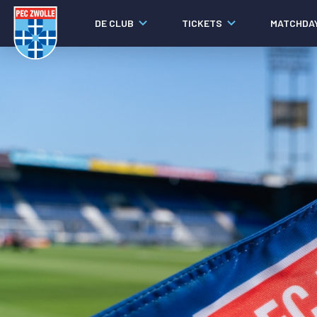
DE CLUB
TICKETS
MATCHDA
Nieuws
Laatste nieuws
Video's
Fotoverslagen
Social media
Agenda