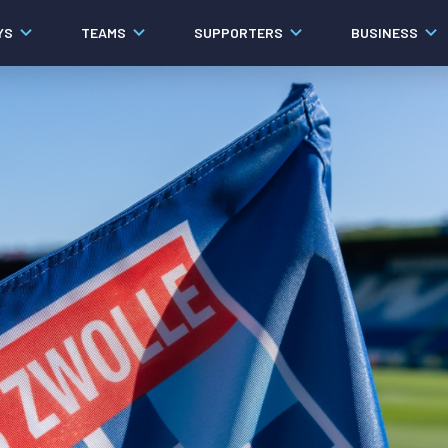
YS
TEAMS
SUPPORTERS
BUSINESS
Algemeen
Historie
Ons verhaal
Contact
Werken bij PEC Zwolle
Governance
Pers
Organisatie
Samenwerkingen
Documenten