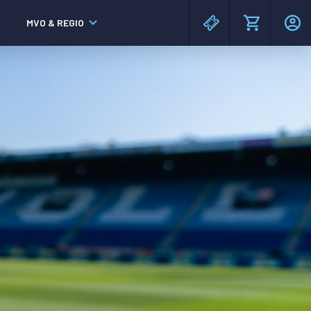
MVO & REGIO
MAC³PARK stadion
MAC³PARK stadion
Lumen Hotel & Events