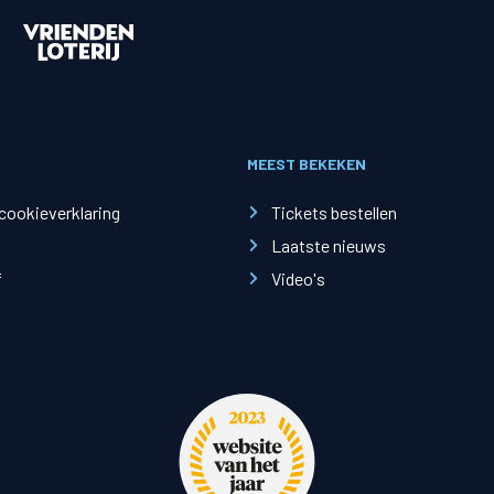
en
Supportersclubs
en
Supportersclub
MEEST BEKEKEN
ren
Zwolsch Supporters Collectief
Juniorclub
 cookieverklaring
Tickets bestellen
Kidsclub
Laatste nieuws
f
Video's
sruimtes
Sponsoren
Tilly Loge Plus
Hoofdsponsor
fer Groep Loge
Tenuesponsoren