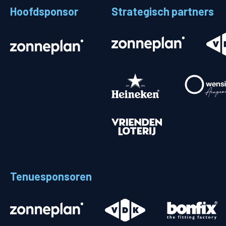
Hoofdsponsor
Strategisch partners
Stadionplattegrond
Aut
Veelgestelde vragen
Fiet
Fanshop
Ope
Heren
Spelers en staf
Programma
Uitslagen
Tenuesponsoren
Stand
Trainingsschema