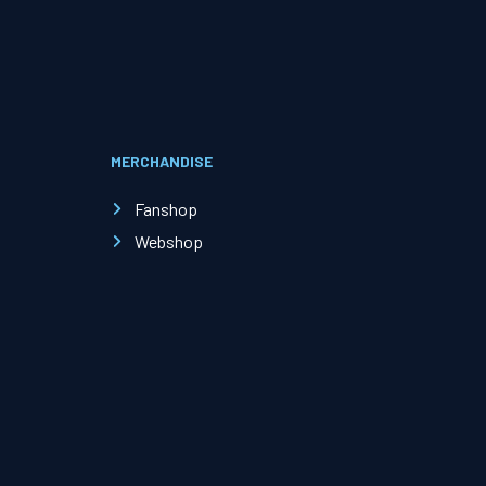
Evenementen
Open Dag
MERCHANDISE
Kinderfeestjes
Fanshop
Webshop
Nieuws & contact
Zakelijk nieuws
Zakelijke events