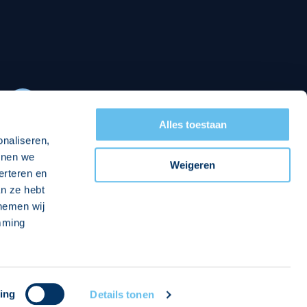
PEC Zwolle Business App
Contact
en
Alles toestaan
onaliseren,
eit
Uitgelicht
nnen we
Weigeren
erteren en
 vitaliteit
Clubhuis Regio Zwolle
n ze hebt
 nemen wij
jecten vitaliteit
Maatschappelijke Diensttijd
emming
Week van de Vitaliteit
Playing for Success
PEC kicks ASS
o The Source
ing
Details tonen
Talentontwikkeling