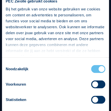
PEC Zwolle gebruikt cookies
Bij het gebruik van onze website gebruiken we cookies
om content en advertenties te personaliseren, om
functies voor social media te bieden en om ons
websiteverkeer te analyseren. Ook kunnen we informatie
delen over jouw gebruik van onze site met onze partners
voor social media, adverteren en analyse. Deze partners
kunnen deze gegevens combineren met andere
informatie die jij aan ze hebt verstrekt of die ze hebben
verzameld op basis van jouw gebruik van hun services.
Hierbij nemen wij wet- en regelgeving in acht, we doen dit
Toestemmingsselectie
op een veilige en integere wijze. Je kunt je toestemming
Noodzakelijk
beheren op de privacy- en cookieverklaring pagina.
Divisie partners
Voorkeuren
Statistieken