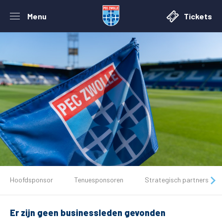
Menu
Tickets
De club
Hoofdsponsor
Tenuesponsoren
Strategisch partners
Tickets
Er zijn geen businessleden gevonden
Matchdays