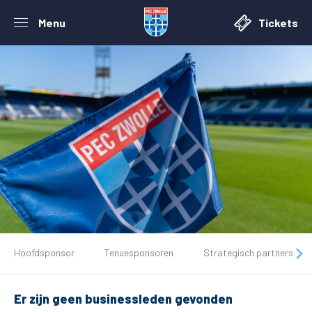
Menu
Tickets
De club
Hoofdsponsor
Tenuesponsoren
Strategisch partners
Tickets
Er zijn geen businessleden gevonden
Matchdays