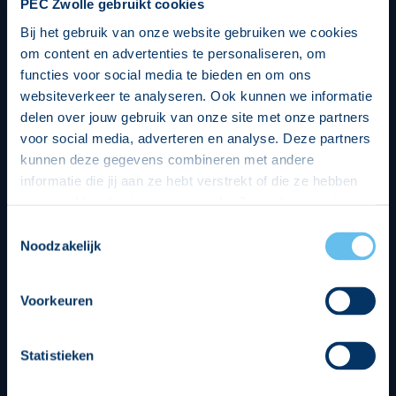
PEC Zwolle gebruikt cookies
Bij het gebruik van onze website gebruiken we cookies
om content en advertenties te personaliseren, om
functies voor social media te bieden en om ons
websiteverkeer te analyseren. Ook kunnen we informatie
delen over jouw gebruik van onze site met onze partners
voor social media, adverteren en analyse. Deze partners
kunnen deze gegevens combineren met andere
informatie die jij aan ze hebt verstrekt of die ze hebben
verzameld op basis van jouw gebruik van hun services.
Hierbij nemen wij wet- en regelgeving in acht, we doen dit
Toestemmingsselectie
op een veilige en integere wijze. Je kunt je toestemming
Noodzakelijk
beheren op de privacy- en cookieverklaring pagina.
Divisie partners
Voorkeuren
Statistieken