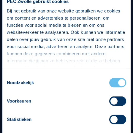
PEC Zwolle gebruikt cookies
Bij het gebruik van onze website gebruiken we cookies
om content en advertenties te personaliseren, om
functies voor social media te bieden en om ons
websiteverkeer te analyseren. Ook kunnen we informatie
delen over jouw gebruik van onze site met onze partners
voor social media, adverteren en analyse. Deze partners
kunnen deze gegevens combineren met andere
informatie die jij aan ze hebt verstrekt of die ze hebben
verzameld op basis van jouw gebruik van hun services.
Hierbij nemen wij wet- en regelgeving in acht, we doen dit
Toestemmingsselectie
op een veilige en integere wijze. Je kunt je toestemming
Noodzakelijk
beheren op de privacy- en cookieverklaring pagina.
Divisie partners
Voorkeuren
Statistieken