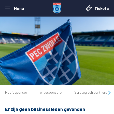
Menu
Tickets
De club
Hoofdsponsor
Tenuesponsoren
Strategisch partners
Tickets
Er zijn geen businessleden gevonden
Matchdays