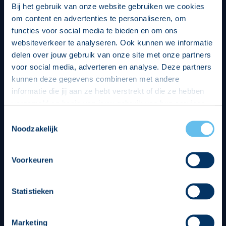
Bij het gebruik van onze website gebruiken we cookies
om content en advertenties te personaliseren, om
functies voor social media te bieden en om ons
websiteverkeer te analyseren. Ook kunnen we informatie
delen over jouw gebruik van onze site met onze partners
voor social media, adverteren en analyse. Deze partners
kunnen deze gegevens combineren met andere
informatie die jij aan ze hebt verstrekt of die ze hebben
verzameld op basis van jouw gebruik van hun services.
Hierbij nemen wij wet- en regelgeving in acht, we doen dit
Toestemmingsselectie
op een veilige en integere wijze. Je kunt je toestemming
Noodzakelijk
beheren op de privacy- en cookieverklaring pagina.
Divisie partners
Voorkeuren
Statistieken
Tenuesponsoren
Marketing