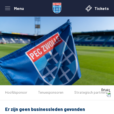
Menu
Tickets
De club
Hoofdsponsor
Tenuesponsoren
Strategisch partners
Tickets
Er zijn geen businessleden gevonden
Matchdays