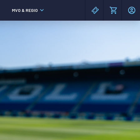
MVO & REGIO
MAC³PARK stadion
MAC³PARK stadion
Lumen Hotel & Events