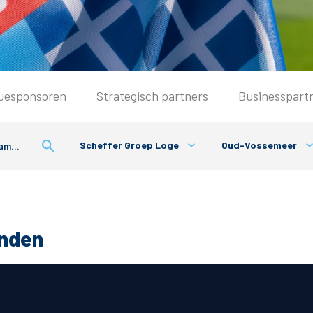
Seizoenkaart & Clubcard
uesponsoren
Strategisch partners
Businesspart
Seizoenkaart 2026/2027
Seizoenkaart Vrouwen
Scheffer Groep Loge
Oud-Vossemeer
Clubcard
Voorwaarden seizoenkaart
onden
& Parkeren
PEC Zwolle App