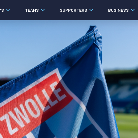
YS
TEAMS
SUPPORTERS
BUSINESS
Algemeen
Historie
Ons verhaal
Contact
Werken bij PEC Zwolle
Organisatie
Governance
Pers
Samenwerkingen
Documenten