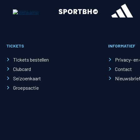
Merchandise
Supporterszak
Fanshop
Supporterszak
TICKETS
INFORMATIEF
Webshop
Vakcoördinato
Tickets bestellen
Privacy- en
Clubcard
Contact
Seizoenkaart
Nieuwsbrie
Groepsactie
Mogelijkheden
Busines
PEC Zwolle Businessclub
Baker 
Business seats
Schef