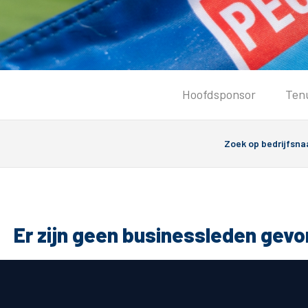
Tickets
Hoofdsponsor
Ten
Kaartverkoopinformatie
Koop tickets
Ticket Resale
Groepsactie
PEC Zwolle Vrouwen
Groundhoppers
Er zijn geen businessleden gev
Algemeen
Route 