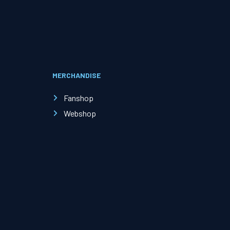
Evenementen
Open Dag
MERCHANDISE
Kinderfeestjes
Fanshop
Webshop
Nieuws & contact
Zakelijk nieuws
Zakelijke events