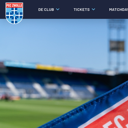
DE CLUB
TICKETS
MATCHDA
Nieuws
Laatste nieuws
Video's
Fotoverslagen
Social media
Agenda