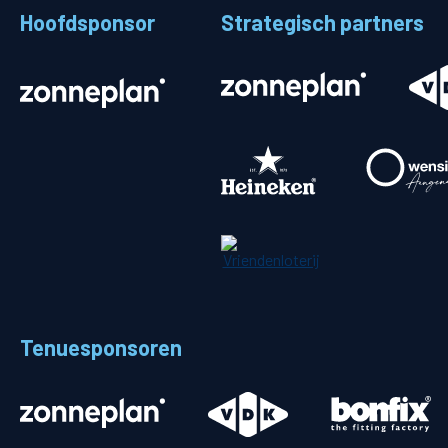
Hoofdsponsor
Strategisch partners
Stadionplattegrond
Aut
Veelgestelde vragen
Fiet
Fanshop
Ope
Heren
Spelers en staf
Programma
Uitslagen
Tenuesponsoren
Stand
Trainingsschema