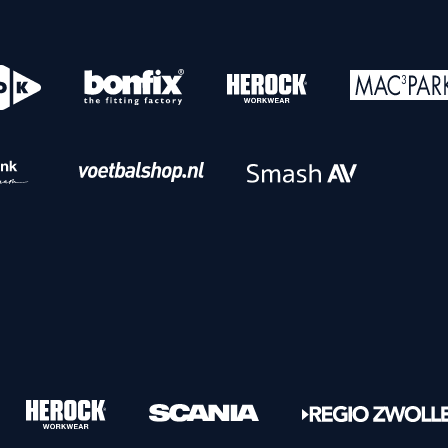
o
Download iOS
s
Download Android
nbaar vervoer
Veelgestelde vrage
Vrouwen
PEC Zwolle Vrouwen