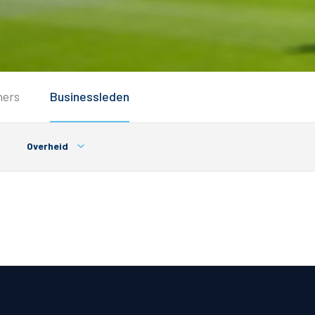
Service
ners
Businessleden
Inloggen
Contact
Overheid
Horeca