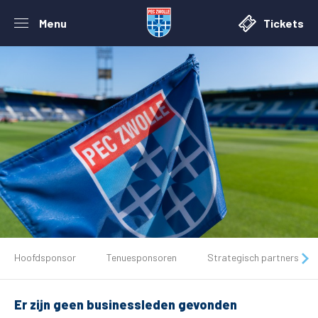
Menu
Tickets
De club
Hoofdsponsor
Tenuesponsoren
Strategisch partners
Tickets
Er zijn geen businessleden gevonden
Matchdays