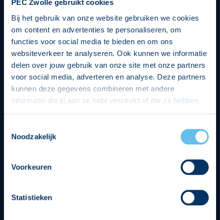
PEC Zwolle gebruikt cookies
Bij het gebruik van onze website gebruiken we cookies
om content en advertenties te personaliseren, om
functies voor social media te bieden en om ons
websiteverkeer te analyseren. Ook kunnen we informatie
delen over jouw gebruik van onze site met onze partners
voor social media, adverteren en analyse. Deze partners
kunnen deze gegevens combineren met andere
informatie die jij aan ze hebt verstrekt of die ze hebben
verzameld op basis van jouw gebruik van hun services.
Hierbij nemen wij wet- en regelgeving in acht, we doen dit
Toestemmingsselectie
op een veilige en integere wijze. Je kunt je toestemming
Noodzakelijk
beheren op de privacy- en cookieverklaring pagina.
Divisie partners
Voorkeuren
Statistieken