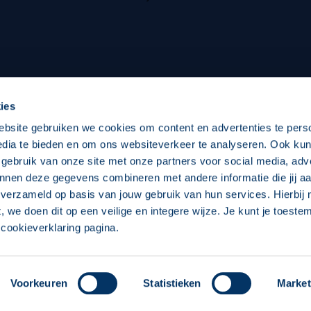
oxen
Strategisch partners
essclub
Businesspartners
Businessleden
Partners PEC Zwolle Vrouw
ies
ebsite gebruiken we cookies om content en advertenties te pers
edia te bieden en om ons websiteverkeer te analyseren. Ook ku
Economie
Vitalit
 gebruik van onze site met onze partners voor social media, adv
Download onze App
nnen deze gegevens combineren met andere informatie die jij aa
elijk
Over economie
Pro
 verzameld op basis van jouw gebruik van hun services. Hierbij
t, we doen dit op een veilige en integere wijze. Je kunt je toest
chappelijk
Projecten economie
Over
cookieverklaring pagina.
 Zwolle
Concept, Ontwerp en Technische Realisatie:
Int
Voorkeuren
Statistieken
Market