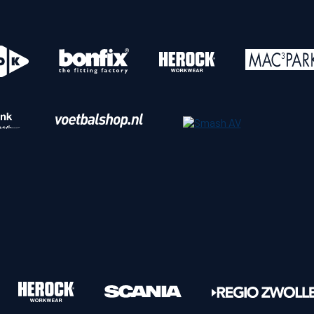
o
Download iOS
s
Download Android
nbaar vervoer
Veelgestelde vrage
Vrouwen
PEC Zwolle Vrouwen