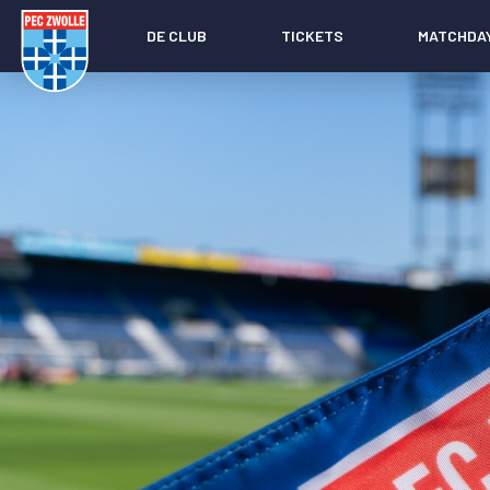
DE CLUB
TICKETS
MATCHDA
Nieuws
Social media
Agenda
Laatste nieuws
Video's
Fotoverslagen