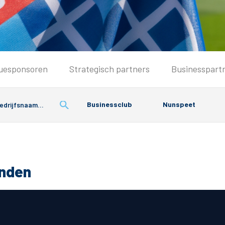
Seizoenkaart & Clubcard
uesponsoren
Strategisch partners
Businesspart
Seizoenkaart 2026/2027
Seizoenkaart Vrouwen
Businessclub
Nunspeet
Clubcard
Voorwaarden seizoenkaart
onden
& Parkeren
PEC Zwolle App