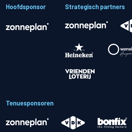
Hoofdsponsor
Strategisch partners
Stadionplattegrond
Aut
Veelgestelde vragen
Fiet
Fanshop
Ope
Heren
Spelers en staf
Programma
Uitslagen
Tenuesponsoren
Stand
Trainingsschema