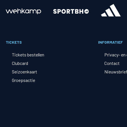
Merchandise
Supporterszak
Fanshop
Supporterszak
TICKETS
INFORMATIEF
Webshop
Vakcoördinato
Tickets bestellen
Privacy- en
Clubcard
Contact
Seizoenkaart
Nieuwsbrie
Groepsactie
Mogelijkheden
Busines
PEC Zwolle Businessclub
Baker 
Business seats
Schef