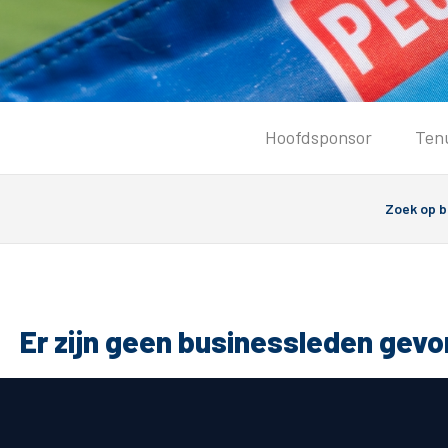
Tickets
Hoofdsponsor
Ten
Kaartverkoopinformatie
Koop tickets
Ticket Resale
Groepsactie
Groundhoppers
PEC Zwolle Vrouwen
Er zijn geen businessleden gev
Algemeen
Route 