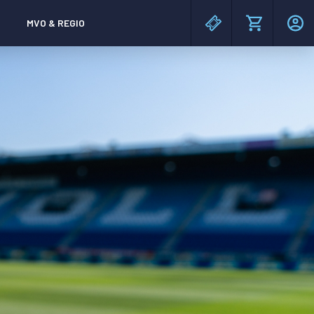
MVO & REGIO
MAC³PARK stadion
MAC³PARK stadion
Lumen Hotel & Events