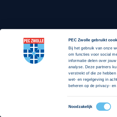
Stadionexposure
Skyb
Wedstrijdsponsorschappen
Busin
Wedstrijdarrangementen
PEC Zwolle gebruikt cook
Bij het gebruik van onze w
om functies voor social m
Regio Zwolle United
Maatschappelijk
informatie delen over jouw
analyse. Deze partners ku
Over Regio Zwolle United
Over maatschapp
verstrekt of die ze hebben
wet- en regelgeving in ach
Nieuws MVO & Regio
Projecten maats
beheren op de privacy- en 
ANBI-stichting
Goede Doelen
Jaarprogramma
Toestemmingsselectie
© 2026 PEC
Noodzakelijk