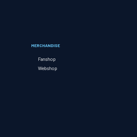
Evenementen
Open Dag
MERCHANDISE
Kinderfeestjes
Fanshop
Webshop
Nieuws & contact
Zakelijk nieuws
Zakelijke events