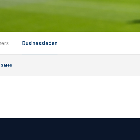
Service
ners
Businessleden
Inloggen
Contact
Sales
Horeca