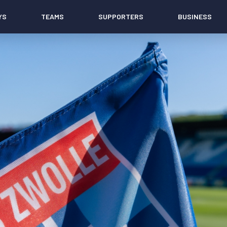
YS
TEAMS
SUPPORTERS
BUSINESS
Algemeen
Historie
Ons verhaal
Contact
Werken bij PEC Zwolle
Governance
Pers
Organisatie
Samenwerkingen
Documenten