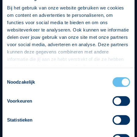
Bij het gebruik van onze website gebruiken we cookies
om content en advertenties te personaliseren, om
functies voor social media te bieden en om ons
websiteverkeer te analyseren. Ook kunnen we informatie
delen over jouw gebruik van onze site met onze partners
voor social media, adverteren en analyse. Deze partners
kunnen deze gegevens combineren met andere
informatie die jij aan ze hebt verstrekt of die ze hebben
verzameld op basis van jouw gebruik van hun services.
Hierbij nemen wij wet- en regelgeving in acht, we doen dit
Toestemmingsselectie
op een veilige en integere wijze. Je kunt je toestemming
Noodzakelijk
beheren op de privacy- en cookieverklaring pagina.
Divisie partners
Voorkeuren
Statistieken