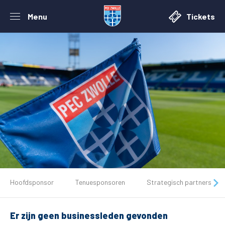
Menu
Tickets
De club
Hoofdsponsor
Tenuesponsoren
Strategisch partners
Tickets
Er zijn geen businessleden gevonden
Matchdays