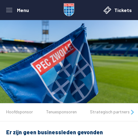
Menu
Tickets
De club
Hoofdsponsor
Tenuesponsoren
Strategisch partners
Tickets
Er zijn geen businessleden gevonden
Matchdays