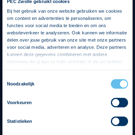
PEC Zwolle gebruikt cookies
Bij het gebruik van onze website gebruiken we cookies
om content en advertenties te personaliseren, om
functies voor social media te bieden en om ons
websiteverkeer te analyseren. Ook kunnen we informatie
delen over jouw gebruik van onze site met onze partners
voor social media, adverteren en analyse. Deze partners
kunnen deze gegevens combineren met andere
informatie die jij aan ze hebt verstrekt of die ze hebben
verzameld op basis van jouw gebruik van hun services.
Hierbij nemen wij wet- en regelgeving in acht, we doen dit
Toestemmingsselectie
op een veilige en integere wijze. Je kunt je toestemming
Noodzakelijk
beheren op de privacy- en cookieverklaring pagina.
Divisie partners
Voorkeuren
Statistieken