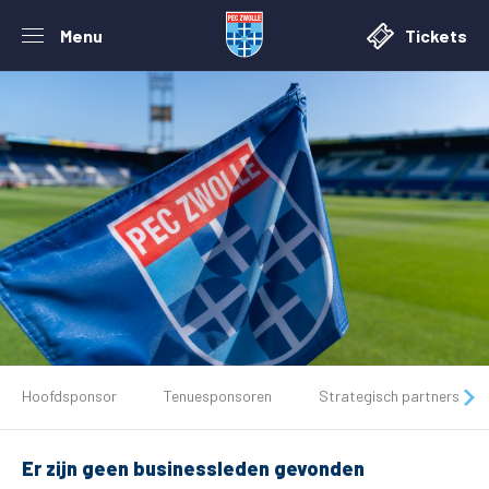
Menu
Tickets
De club
Hoofdsponsor
Tenuesponsoren
Strategisch partners
Tickets
Er zijn geen businessleden gevonden
Matchdays