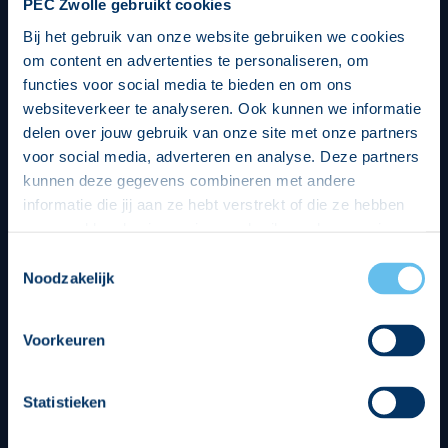
PEC Zwolle gebruikt cookies
Bij het gebruik van onze website gebruiken we cookies
om content en advertenties te personaliseren, om
functies voor social media te bieden en om ons
websiteverkeer te analyseren. Ook kunnen we informatie
delen over jouw gebruik van onze site met onze partners
voor social media, adverteren en analyse. Deze partners
kunnen deze gegevens combineren met andere
informatie die jij aan ze hebt verstrekt of die ze hebben
verzameld op basis van jouw gebruik van hun services.
Hierbij nemen wij wet- en regelgeving in acht, we doen dit
Toestemmingsselectie
op een veilige en integere wijze. Je kunt je toestemming
Noodzakelijk
beheren op de privacy- en cookieverklaring pagina.
Divisie partners
Voorkeuren
Statistieken