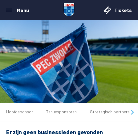
Menu
Tickets
De club
Hoofdsponsor
Tenuesponsoren
Strategisch partners
Tickets
Er zijn geen businessleden gevonden
Matchdays