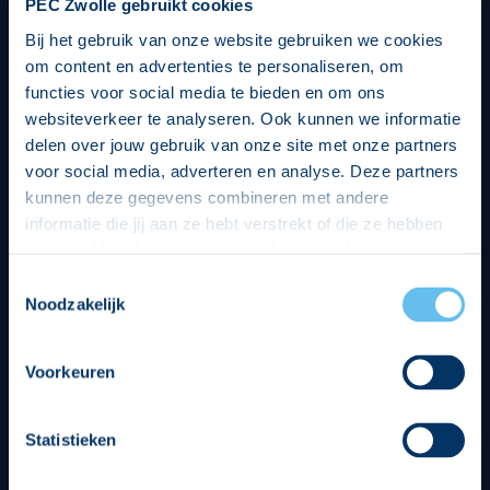
PEC Zwolle gebruikt cookies
Bij het gebruik van onze website gebruiken we cookies
om content en advertenties te personaliseren, om
functies voor social media te bieden en om ons
websiteverkeer te analyseren. Ook kunnen we informatie
delen over jouw gebruik van onze site met onze partners
voor social media, adverteren en analyse. Deze partners
kunnen deze gegevens combineren met andere
informatie die jij aan ze hebt verstrekt of die ze hebben
verzameld op basis van jouw gebruik van hun services.
Hierbij nemen wij wet- en regelgeving in acht, we doen dit
Toestemmingsselectie
op een veilige en integere wijze. Je kunt je toestemming
Noodzakelijk
beheren op de privacy- en cookieverklaring pagina.
Divisie partners
Voorkeuren
Statistieken