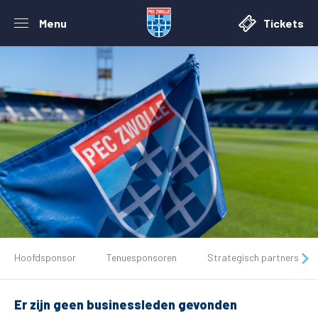
Menu
Tickets
De club
Hoofdsponsor
Tenuesponsoren
Strategisch partners
Tickets
Er zijn geen businessleden gevonden
Matchdays