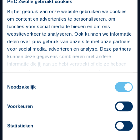
PEC Zwolle gebruikt cookies
Bij het gebruik van onze website gebruiken we cookies
om content en advertenties te personaliseren, om
functies voor social media te bieden en om ons
websiteverkeer te analyseren. Ook kunnen we informatie
delen over jouw gebruik van onze site met onze partners
voor social media, adverteren en analyse. Deze partners
kunnen deze gegevens combineren met andere
informatie die jij aan ze hebt verstrekt of die ze hebben
verzameld op basis van jouw gebruik van hun services.
Hierbij nemen wij wet- en regelgeving in acht, we doen dit
Toestemmingsselectie
op een veilige en integere wijze. Je kunt je toestemming
Noodzakelijk
beheren op de privacy- en cookieverklaring pagina.
Divisie partners
Voorkeuren
Statistieken