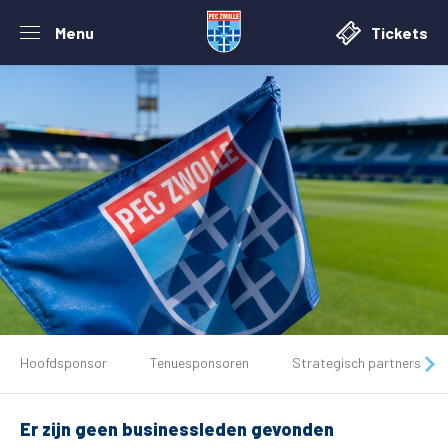
Menu
Tickets
De club
Hoofdsponsor
Tenuesponsoren
Strategisch partners
Tickets
Er zijn geen businessleden gevonden
Matchdays