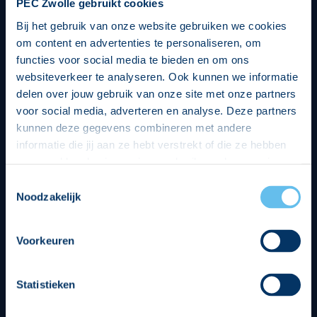
PEC Zwolle gebruikt cookies
Bij het gebruik van onze website gebruiken we cookies
om content en advertenties te personaliseren, om
functies voor social media te bieden en om ons
websiteverkeer te analyseren. Ook kunnen we informatie
delen over jouw gebruik van onze site met onze partners
voor social media, adverteren en analyse. Deze partners
kunnen deze gegevens combineren met andere
informatie die jij aan ze hebt verstrekt of die ze hebben
verzameld op basis van jouw gebruik van hun services.
Hierbij nemen wij wet- en regelgeving in acht, we doen dit
Toestemmingsselectie
op een veilige en integere wijze. Je kunt je toestemming
Noodzakelijk
beheren op de privacy- en cookieverklaring pagina.
Divisie partners
Voorkeuren
Statistieken