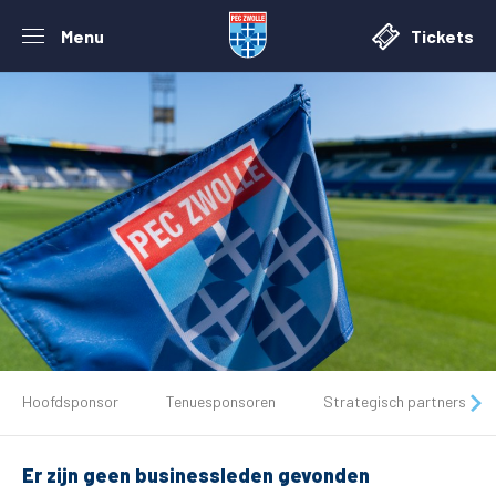
Menu
Tickets
De club
Hoofdsponsor
Tenuesponsoren
Strategisch partners
Tickets
Er zijn geen businessleden gevonden
Matchdays