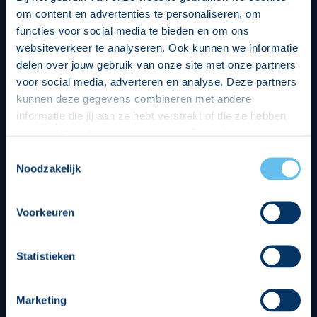
om content en advertenties te personaliseren, om
functies voor social media te bieden en om ons
websiteverkeer te analyseren. Ook kunnen we informatie
delen over jouw gebruik van onze site met onze partners
voor social media, adverteren en analyse. Deze partners
kunnen deze gegevens combineren met andere
informatie die jij aan ze hebt verstrekt of die ze hebben
verzameld op basis van jouw gebruik van hun services.
Hierbij nemen wij wet- en regelgeving in acht, we doen dit
Toestemmingsselectie
op een veilige en integere wijze. Je kunt je toestemming
Noodzakelijk
beheren op de privacy- en cookieverklaring pagina.
Divisie partners
Voorkeuren
Statistieken
Marketing