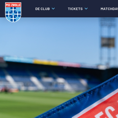
DE CLUB
TICKETS
MATCHDA
Nieuws
Video's
Fotoverslagen
Social media
Agenda
Laatste nieuws