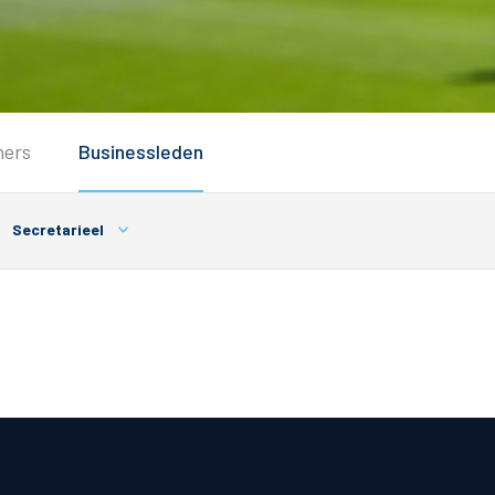
Service
ners
Businessleden
Inloggen
Contact
Secretarieel
Horeca