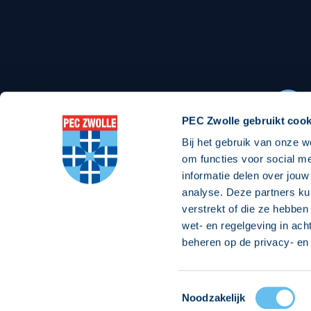
Stadionexposure
Skyb
Wedstrijdsponsorschappen
Busin
Wedstrijdarrangementen
PEC Zwolle gebruikt cook
Bij het gebruik van onze w
Regio Zwolle United
Maatschappelijk
om functies voor social m
informatie delen over jouw
Over Regio Zwolle United
Over maatschapp
analyse. Deze partners ku
verstrekt of die ze hebben
Nieuws MVO & Regio
Projecten maats
wet- en regelgeving in ach
ANBI-stichting
Goede Doelen
beheren op de privacy- en 
Jaarprogramma
Toestemmingsselectie
© 2026 PEC
Noodzakelijk