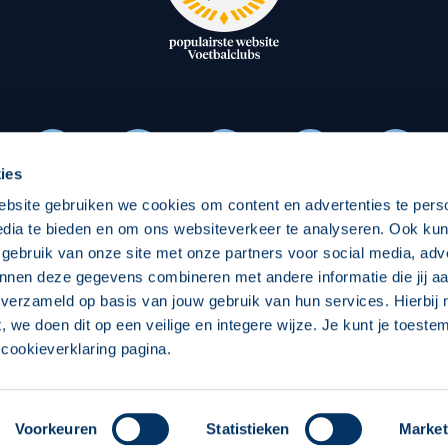
oxen
Strategisch partners
essclub
Businesspartners
Businessleden
Partners PEC Zwolle Vrouw
ies
ebsite gebruiken we cookies om content en advertenties te pers
Economie
Vitalit
edia te bieden en om ons websiteverkeer te analyseren. Ook ku
Download onze App
 gebruik van onze site met onze partners voor social media, adv
elijk
Over economie
Over
nnen deze gegevens combineren met andere informatie die jij aa
 verzameld op basis van jouw gebruik van hun services. Hierbij
chappelijk
Projecten economie
Pro
t, we doen dit op een veilige en integere wijze. Je kunt je toest
cookieverklaring pagina.
 Zwolle
Concept, Ontwerp en Technische Realisatie:
Int
Voorkeuren
Statistieken
Market