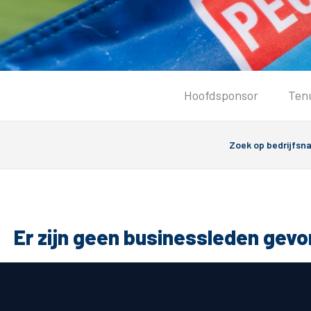
Tickets
Hoofdsponsor
Ten
Kaartverkoopinformatie
Koop tickets
Ticket Resale
Groepsactie
Groundhoppers
PEC Zwolle Vrouwen
Er zijn geen businessleden gev
Algemeen
Route 