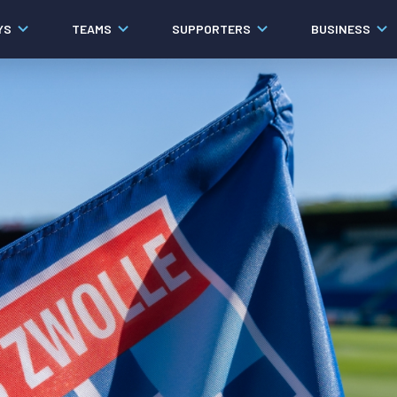
YS
TEAMS
SUPPORTERS
BUSINESS
Algemeen
Historie
Ons verhaal
Contact
Werken bij PEC Zwolle
Governance
Pers
Organisatie
Samenwerkingen
Documenten