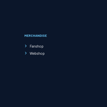
Evenementen
Open Dag
MERCHANDISE
Kinderfeestjes
Fanshop
Webshop
Nieuws & contact
Zakelijk nieuws
Zakelijke events