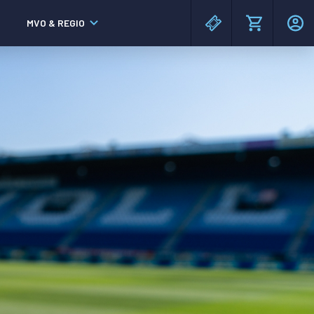
MVO & REGIO
MAC³PARK stadion
MAC³PARK stadion
Lumen Hotel & Events