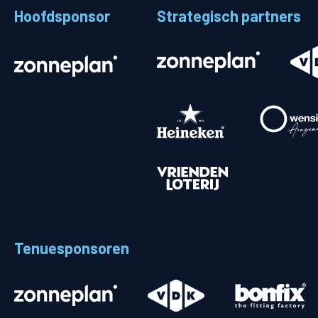
Hoofdsponsor
Strategisch partners
Stadionplattegrond
Aut
Veelgestelde vragen
Fiet
Fanshop
Ope
Heren
Spelers en staf
Programma
Uitslagen
Tenuesponsoren
Stand
Trainingsschema