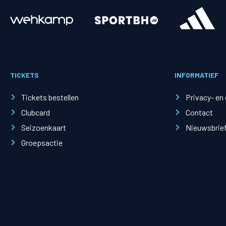
Merchandise
Supporterszak
Fanshop
Supporterszak
TICKETS
INFORMATIEF
Webshop
Vakcoördinato
Tickets bestellen
Privacy- en
Clubcard
Contact
Seizoenkaart
Nieuwsbrie
Groepsactie
Mogelijkheden
Busines
PEC Zwolle Businessclub
Baker 
Business seats
Schef