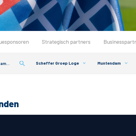
Seizoenkaart & Clubcard
uesponsoren
Strategisch partners
Businesspart
Seizoenkaart 2026/2027
Seizoenkaart Vrouwen
Scheffer Groep Loge
Muntendam
Clubcard
Voorwaarden seizoenkaart
onden
& Parkeren
PEC Zwolle App