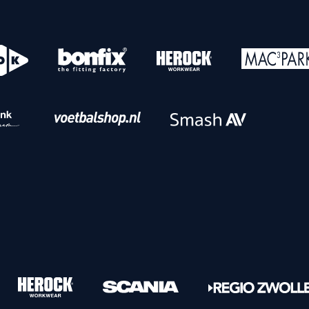
o
Download iOS
s
Download Android
nbaar vervoer
Veelgestelde vrage
Vrouwen
PEC Zwolle Vrouwen