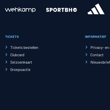
Merchandise
Supporterszak
Fanshop
Supporterszak
TICKETS
INFORMATIEF
Webshop
Vakcoördinato
Tickets bestellen
Privacy- en
Clubcard
Contact
Seizoenkaart
Nieuwsbrie
Groepsactie
Mogelijkheden
Busines
PEC Zwolle Businessclub
Baker 
Business seats
Schef