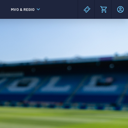
MVO & REGIO
MAC³PARK stadion
MAC³PARK stadion
Lumen Hotel & Events