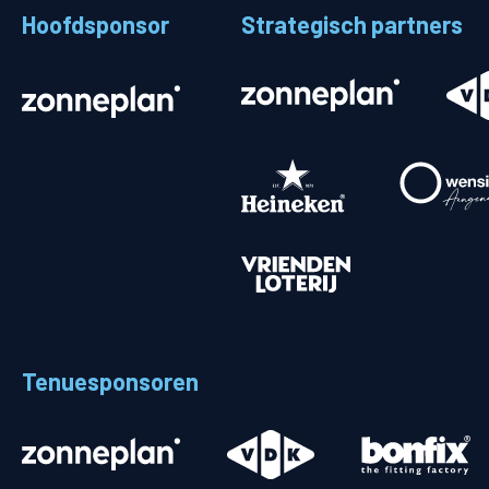
Hoofdsponsor
Strategisch partners
Stadionplattegrond
Aut
Veelgestelde vragen
Fiet
Fanshop
Ope
Heren
Spelers en staf
Programma
Uitslagen
Tenuesponsoren
Stand
Trainingsschema