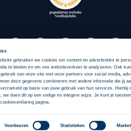
oxen
Strategisch partners
essclub
Businesspartners
Businessleden
Partners PEC Zwolle Vrouw
ies
ebsite gebruiken we cookies om content en advertenties te pers
Economie
Vitalit
edia te bieden en om ons websiteverkeer te analyseren. Ook ku
Download onze App
 gebruik van onze site met onze partners voor social media, adv
elijk
Over economie
Over
nnen deze gegevens combineren met andere informatie die jij aa
 verzameld op basis van jouw gebruik van hun services. Hierbij
chappelijk
Projecten economie
Pro
t, we doen dit op een veilige en integere wijze. Je kunt je toest
cookieverklaring pagina.
 Zwolle
Concept, Ontwerp en Technische Realisatie:
Int
Voorkeuren
Statistieken
Market