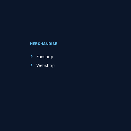
Evenementen
Open Dag
MERCHANDISE
Kinderfeestjes
Fanshop
Webshop
Nieuws & contact
Zakelijk nieuws
Zakelijke events