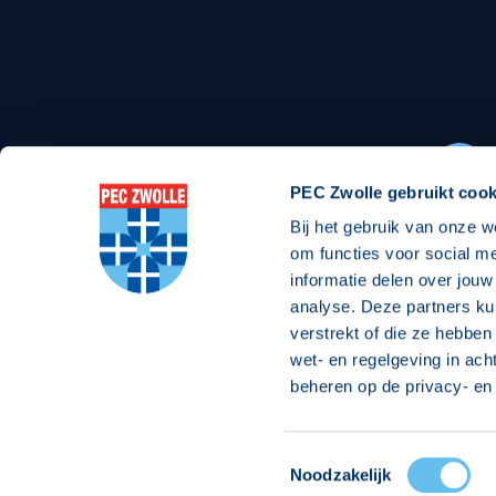
Stadionexposure
Skyb
Wedstrijdsponsorschappen
Busin
Wedstrijdarrangementen
PEC Zwolle gebruikt cook
Bij het gebruik van onze w
Regio Zwolle United
Maatschappelijk
om functies voor social m
informatie delen over jouw
Over Regio Zwolle United
Over maatschapp
analyse. Deze partners ku
verstrekt of die ze hebben
Nieuws MVO & Regio
Projecten maats
wet- en regelgeving in ach
Jaarprogramma
Goede Doelen
beheren op de privacy- en 
ANBI-stichting
Toestemmingsselectie
© 2026 PEC
Noodzakelijk