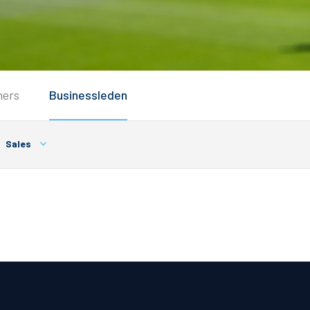
Service
ners
Businessleden
Inloggen
Contact
Sales
Horeca