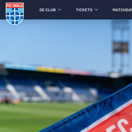
DE CLUB
TICKETS
MATCHDA
Nieuws
Laatste nieuws
Video's
Fotoverslagen
Social media
Agenda