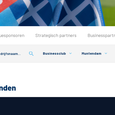
Seizoenkaart & Clubcard
uesponsoren
Strategisch partners
Businesspart
Seizoenkaart 2026/2027
Seizoenkaart Vrouwen
Businessclub
Muntendam
Clubcard
Voorwaarden seizoenkaart
onden
& Parkeren
PEC Zwolle App