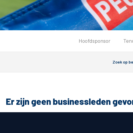
Tickets
Hoofdsponsor
Ten
Kaartverkoopinformatie
Koop tickets
Ticket Resale
Groepsactie
PEC Zwolle Vrouwen
Groundhoppers
Er zijn geen businessleden gev
Algemeen
Route 