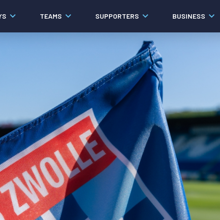
YS
TEAMS
SUPPORTERS
BUSINESS
Algemeen
Historie
Ons verhaal
Contact
Werken bij PEC Zwolle
Organisatie
Governance
Pers
Samenwerkingen
Documenten