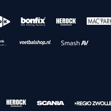
o
Download iOS
s
Download Android
nbaar vervoer
Veelgestelde vrage
Vrouwen
PEC Zwolle Vrouwen