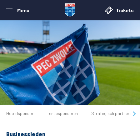
Menu
Tickets
De club
Hoofdsponsor
Tenuesponsoren
Strategisch partners
Tickets
Businessleden