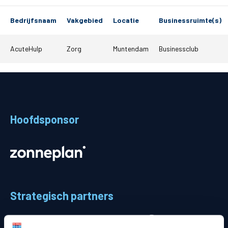
Matchdays
Bedrijfsnaam
Vakgebied
Locatie
Businessruimte(s)
Teams
AcuteHulp
Zorg
Muntendam
Businessclub
Supporters
Business
MVO & Regio
Hoofdsponsor
Fanshop
Strategisch partners