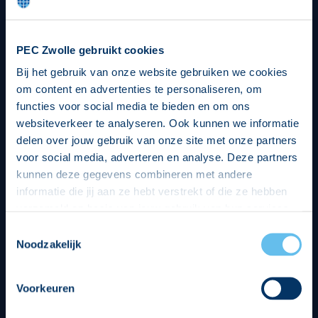
PEC Zwolle gebruikt cookies
Bij het gebruik van onze website gebruiken we cookies
om content en advertenties te personaliseren, om
functies voor social media te bieden en om ons
websiteverkeer te analyseren. Ook kunnen we informatie
delen over jouw gebruik van onze site met onze partners
voor social media, adverteren en analyse. Deze partners
kunnen deze gegevens combineren met andere
informatie die jij aan ze hebt verstrekt of die ze hebben
verzameld op basis van jouw gebruik van hun services.
Hierbij nemen wij wet- en regelgeving in acht, we doen dit
Toestemmingsselectie
op een veilige en integere wijze. Je kunt je toestemming
Noodzakelijk
beheren op de privacy- en cookieverklaring pagina.
Voorkeuren
Divisie partners