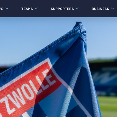
YS
TEAMS
SUPPORTERS
BUSINESS
Algemeen
Historie
Ons verhaal
Contact
Werken bij PEC Zwolle
Governance
Pers
Organisatie
Samenwerkingen
Documenten