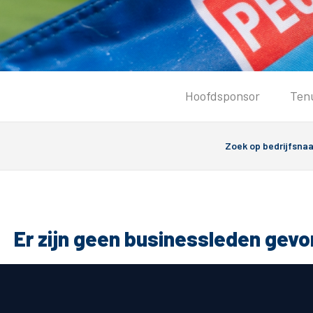
Tickets
Hoofdsponsor
Ten
Kaartverkoopinformatie
Koop tickets
Ticket Resale
Groepsactie
Groundhoppers
PEC Zwolle Vrouwen
Er zijn geen businessleden gev
Algemeen
Route 