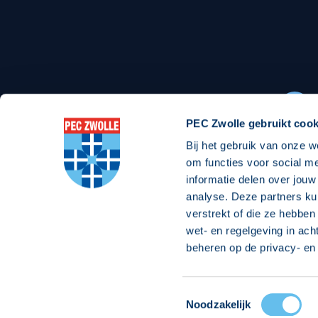
Stadionexposure
Skyb
Wedstrijdsponsorschappen
Busin
Wedstrijdarrangementen
PEC Zwolle gebruikt cook
Bij het gebruik van onze w
Regio Zwolle United
Maatschappelijk
om functies voor social m
informatie delen over jouw
Over Regio Zwolle United
Over maatschapp
analyse. Deze partners ku
verstrekt of die ze hebben
Nieuws MVO & Regio
Projecten maats
wet- en regelgeving in ach
ANBI-stichting
Goede Doelen
beheren op de privacy- en 
Jaarprogramma
Toestemmingsselectie
© 2026 PEC
Noodzakelijk