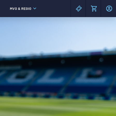
MVO & REGIO
MAC³PARK stadion
MAC³PARK stadion
Lumen Hotel & Events