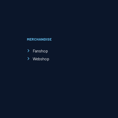
Evenementen
Open Dag
MERCHANDISE
Kinderfeestjes
Fanshop
Webshop
Nieuws & contact
Zakelijk nieuws
Zakelijke events