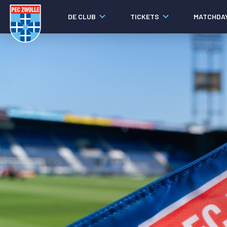
DE CLUB
TICKETS
MATCHDA
Nieuws
Social media
Agenda
Laatste nieuws
Video's
Fotoverslagen