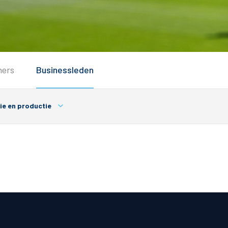
Service
ners
Businessleden
Inloggen
Contact
ie en productie
Horeca