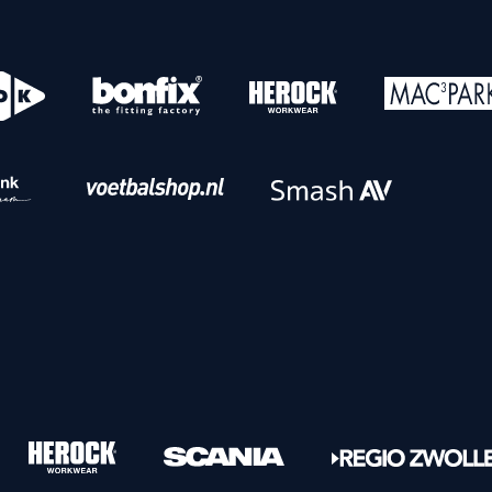
o
Download iOS
s
Download Android
nbaar vervoer
Veelgestelde vrage
Vrouwen
PEC Zwolle Vrouwen