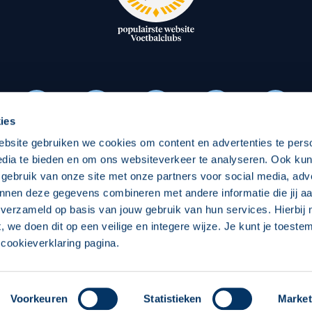
oxen
Strategisch partners
essclub
Businesspartners
Businessleden
Partners PEC Zwolle Vrouw
ies
ebsite gebruiken we cookies om content en advertenties te pers
Economie
Vitalit
edia te bieden en om ons websiteverkeer te analyseren. Ook ku
Download onze App
 gebruik van onze site met onze partners voor social media, adv
elijk
Over economie
Pro
nnen deze gegevens combineren met andere informatie die jij aa
 verzameld op basis van jouw gebruik van hun services. Hierbij
chappelijk
Projecten economie
Over
t, we doen dit op een veilige en integere wijze. Je kunt je toest
cookieverklaring pagina.
 Zwolle
Concept, Ontwerp en Technische Realisatie:
Int
Voorkeuren
Statistieken
Market