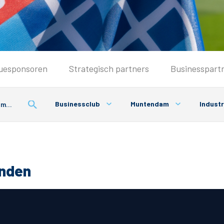
Seizoenkaart & Clubcard
uesponsoren
Strategisch partners
Businesspart
Seizoenkaart 2025/2026
Seizoenkaart Vrouwen
Businessclub
Muntendam
Industr
Clubcard
Voorwaarden seizoenkaart
onden
& Parkeren
PEC Zwolle App