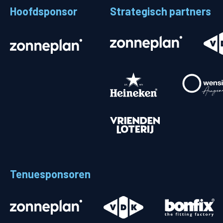
Hoofdsponsor
Strategisch partners
Stadionplattegrond
Aut
Veelgestelde vragen
Fiet
Fanshop
Ope
Heren
Spelers en staf
Programma
Uitslagen
Tenuesponsoren
Stand
Trainingsschema