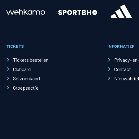
Merchandise
Supporterszak
Fanshop
Supporterszak
TICKETS
INFORMATIEF
Webshop
Vakcoördinato
Tickets bestellen
Privacy- en
Clubcard
Contact
Seizoenkaart
Nieuwsbrie
Groepsactie
Mogelijkheden
Busines
PEC Zwolle Businessclub
Baker 
Business seats
Schef