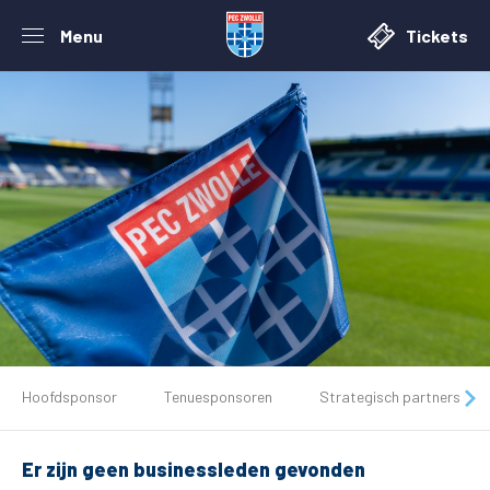
Menu
Tickets
De club
Hoofdsponsor
Tenuesponsoren
Strategisch partners
Tickets
Er zijn geen businessleden gevonden
Matchdays