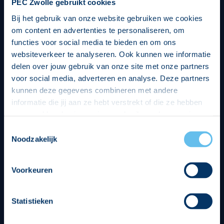
PEC Zwolle gebruikt cookies
Bij het gebruik van onze website gebruiken we cookies
om content en advertenties te personaliseren, om
functies voor social media te bieden en om ons
websiteverkeer te analyseren. Ook kunnen we informatie
delen over jouw gebruik van onze site met onze partners
voor social media, adverteren en analyse. Deze partners
kunnen deze gegevens combineren met andere
informatie die jij aan ze hebt verstrekt of die ze hebben
verzameld op basis van jouw gebruik van hun services.
Hierbij nemen wij wet- en regelgeving in acht, we doen dit
Toestemmingsselectie
op een veilige en integere wijze. Je kunt je toestemming
Noodzakelijk
beheren op de privacy- en cookieverklaring pagina.
Divisie partners
Voorkeuren
Statistieken