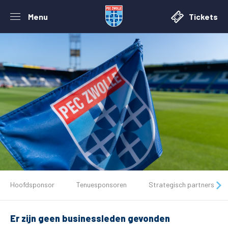
Menu
Tickets
De club
Hoofdsponsor
Tenuesponsoren
Strategisch partners
Tickets
Er zijn geen businessleden gevonden
Matchdays