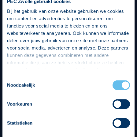
PEC Zwolle gebruikt cookies
Bij het gebruik van onze website gebruiken we cookies
om content en advertenties te personaliseren, om
functies voor social media te bieden en om ons
websiteverkeer te analyseren. Ook kunnen we informatie
delen over jouw gebruik van onze site met onze partners
voor social media, adverteren en analyse. Deze partners
kunnen deze gegevens combineren met andere
informatie die jij aan ze hebt verstrekt of die ze hebben
verzameld op basis van jouw gebruik van hun services.
Hierbij nemen wij wet- en regelgeving in acht, we doen dit
Toestemmingsselectie
op een veilige en integere wijze. Je kunt je toestemming
Noodzakelijk
beheren op de privacy- en cookieverklaring pagina.
Divisie partners
Voorkeuren
Statistieken